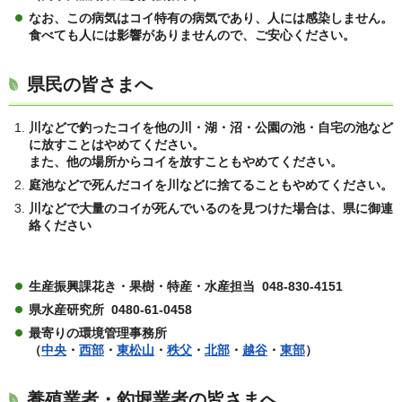
なお、この病気はコイ特有の病気であり、人には感染しません。
食べても人には影響がありませんので、ご安心ください。
県民の皆さまへ
川などで釣ったコイを他の川・湖・沼・公園の池・自宅の池など
に放すことはやめてください。
また、他の場所からコイを放すこともやめてください。
庭池などで死んだコイを川などに捨てることもやめてください。
川などで大量のコイが死んでいるのを見つけた場合は、県に御連
絡ください
生産振興課花き・果樹・特産・水産担当 048-830-4151
県水産研究所 0480-61-0458
最寄りの環境管理事務所
（
中央
・
西部
・
東松山
・
秩父
・
北部
・
越谷
・
東部
）
養殖業者・釣堀業者の皆さまへ