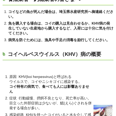
コイなどの魚が死んだ場合は、埼玉県水産研究所へ御連絡くださ
い。
魚を購入する場合は、コイの購入は見合わせるか、KHV病の発
生していない生産地から購入するなど、入荷には十分に気を付け
てください。
病気を防ぐためには、漁具や手足の消毒を励行してください。
コイヘルペスウイルス（KHV）病の概要
原因 KHV(koi herpesvirus)と呼ばれる
ウイルスで、コイやニシキゴイに感染する。
コイ特有の病気で、食べても人には影響ありませ
ん
症状 行動緩慢、摂餌不良となり、死亡率が高い。
目立った外部症状は少ないが、鰓(えら)ぐされを併
発する場合が多い。
感染経路 KHVを持ったコイがいると水を介して感