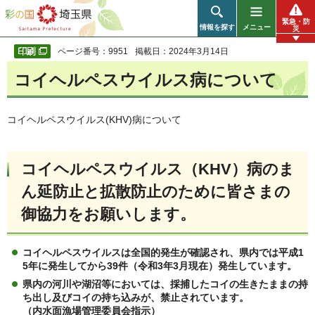
彩の国 埼玉県
緊急・防
情報を探す
メニュー
災
ページ番号：9951
掲載日：2024年3月14日
コイヘルペスウイルス病について
コイヘルペスウイルス(KHV)病について
コイヘルペスウイルス（KHV）病のま
ん延防止と拡散防止のために皆さまの
御協力をお願いします。
コイヘルペスウイルスは全国的発生が確認され、県内では平成1
5年に発生してから39
件（令和3年3月現在）発生しています。
県内の河川や湖沼等においては、採捕したコイの生きたままの持
ち出し及びコイの持ち込みが、禁止されています。
（内水面漁場管理委員会指示）