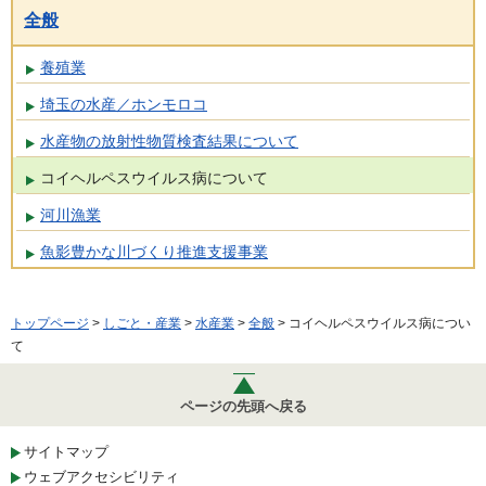
全般
養殖業
埼玉の水産／ホンモロコ
水産物の放射性物質検査結果について
コイヘルペスウイルス病について
河川漁業
魚影豊かな川づくり推進支援事業
トップページ
>
しごと・産業
>
水産業
>
全般
> コイヘルペスウイルス病につい
て
ページの先頭へ戻る
サイトマップ
ウェブアクセシビリティ