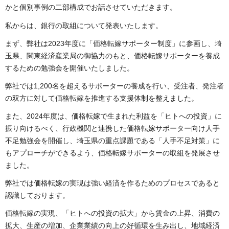
かと個別事例の二部構成でお話させていただきます。
私からは、銀行の取組について発表いたします。
まず、弊社は2023年度に「価格転嫁サポーター制度」に参画し、埼
玉県、関東経済産業局の御協力のもと、価格転嫁サポーターを養成
するための勉強会を開催いたしました。
弊社では1,200名を超えるサポーターの養成を行い、受注者、発注者
の双方に対して価格転嫁を推進する支援体制を整えました。
また、2024年度は、価格転嫁で生まれた利益を「ヒトへの投資」に
振り向けるべく、行政機関と連携した価格転嫁サポーター向け人手
不足勉強会を開催し、埼玉県の重点課題である「人手不足対策」に
もアプローチができるよう、価格転嫁サポーターの取組を発展させ
ました。
弊社では価格転嫁の実現は強い経済を作るためのプロセスであると
認識しております。
価格転嫁の実現、「ヒトへの投資の拡大」から賃金の上昇、消費の
拡大、生産の増加、企業業績の向上の好循環を生み出し、地域経済