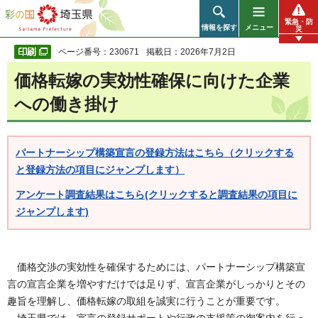
彩の国 埼玉県
緊急・防
情報を探す
メニュー
災
ページ番号：230671
掲載日：2026年7月2日
価格転嫁の実効性確保に向けた企業
への働き掛け
パートナーシップ構築宣言の登録方法はこちら（クリックする
と登録方法の項目にジャンプします）
アンケート調査結果はこちら(クリックすると調査結果の項目に
ジャンプします)
価格交渉の実効性を確保するためには、パートナーシップ構築宣
言の宣言企業を増やすだけでは足りず、宣言企業がしっかりとその
趣旨を理解し、価格転嫁の取組を誠実に行うことが重要です。
埼玉県では、宣言の登録サポートや行政の支援策の御案内を行っ