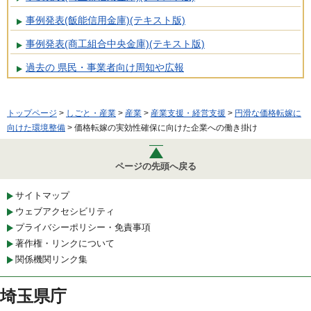
事例発表(飯能信用金庫)(テキスト版)
事例発表(商工組合中央金庫)(テキスト版)
過去の 県民・事業者向け周知や広報
トップページ
>
しごと・産業
>
産業
>
産業支援・経営支援
>
円滑な価格転嫁に
向けた環境整備
> 価格転嫁の実効性確保に向けた企業への働き掛け
ページの先頭へ戻る
サイトマップ
ウェブアクセシビリティ
プライバシーポリシー・免責事項
著作権・リンクについて
関係機関リンク集
埼玉県庁