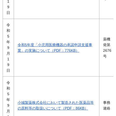
1
9
日
令
和
5
薬機
年
令和5年度「小児用医療機器の承認申請支援事
発第
9
業」の実施について（PDF：776KB）
2676
月
号
1
9
日
令
和
5
年
小城製薬株式会社において製造された医薬品等
事務
9
の原料等の取扱いについて（PDF：86KB）
連絡
月