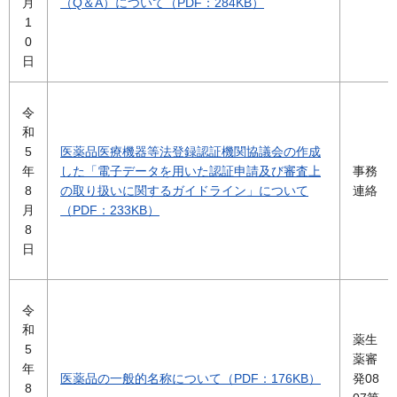
月
（Q＆A）について（PDF：284KB）
1
0
日
令
和
5
医薬品医療機器等法登録認証機関協議会の作成
年
した「電子データを用いた認証申請及び審査上
事務
8
の取り扱いに関するガイドライン」について
連絡
月
（PDF：233KB）
8
日
令
和
薬生
5
薬審
年
医薬品の一般的名称について（PDF：176KB）
発08
8