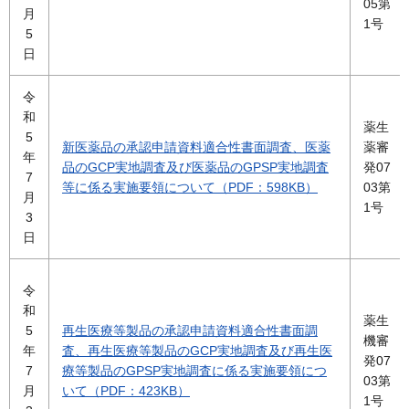
05第
月
1号
5
日
令
和
薬生
5
新医薬品の承認申請資料適合性書面調査、医薬
薬審
年
品のGCP実地調査及び医薬品のGPSP実地調査
発07
7
等に係る実施要領について（PDF：598KB）
03第
月
1号
3
日
令
和
薬生
5
再生医療等製品の承認申請資料適合性書面調
機審
年
査、再生医療等製品のGCP実地調査及び再生医
発07
7
療等製品のGPSP実地調査に係る実施要領につ
03第
月
いて（PDF：423KB）
1号