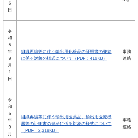
6
日
令
和
5
年
組織再編等に伴う輸出用化粧品の証明書の発給
事務
9
に係る対象の様式について（PDF：419KB）
連絡
月
1
日
令
和
5
組織再編等に伴う輸出用医薬品、輸出用医療機
年
事務
器等の証明書の発給に係る対象の様式について
9
連絡
（PDF：2,318KB）
月