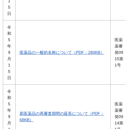
1
5
日
令
和
5
医薬
年
薬審
9
医薬品の一般的名称について（PDF：280KB）
発09
月
15第
1
1号
5
日
令
和
5
医薬
年
薬審
新医薬品の再審査期間の延長について（PDF：
9
発09
68KB）
月
14第