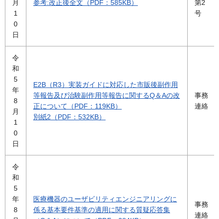
月
参考:改正後全文（PDF：585KB）
第2
1
号
0
日
令
和
5
E2B（R3）実装ガイドに対応した市販後副作用
年
等報告及び治験副作用等報告に関するQ＆Aの改
事務
8
正について（PDF：119KB）
連絡
月
別紙2（PDF：532KB）
1
0
日
令
和
5
年
医療機器のユーザビリティエンジニアリングに
事務
8
係る基本要件基準の適用に関する質疑応答集
連絡