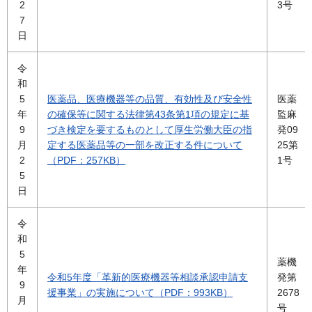
2
3号
7
日
令
和
5
医薬品、医療機器等の品質、有効性及び安全性
医薬
年
の確保等に関する法律第43条第1項の規定に基
監麻
9
づき検定を要するものとして厚生労働大臣の指
発09
月
定する医薬品等の一部を改正する件について
25第
2
（PDF：257KB）
1号
5
日
令
和
5
薬機
年
令和5年度「革新的医療機器等相談承認申請支
発第
9
援事業」の実施について（PDF：993KB）
2678
月
号