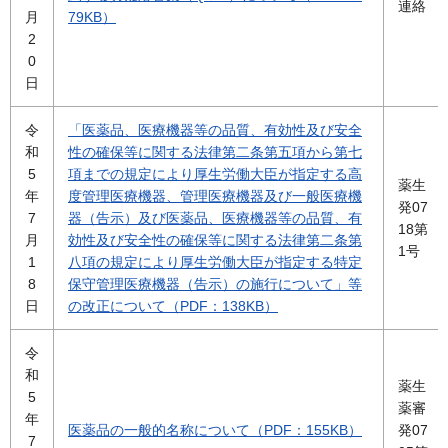
連絡
月
79KB）
2
0
日
令
「医薬品、医療機器等の品質、有効性及び安全
和
性の確保等に関する法律第二条第五項から第七
5
項までの規定により厚生労働大臣が指定する高
薬生
年
度管理医療機器、管理医療機器及び一般医療機
発07
7
器（告示）及び医薬品、医療機器等の品質、有
18第
月
効性及び安全性の確保等に関する法律第二条第
1号
1
八項の規定により厚生労働大臣が指定する特定
8
保守管理医療機器（告示）の施行について」等
日
の改正について（PDF：138KB）
令
和
薬生
5
薬審
年
医薬品の一般的名称について（PDF：155KB）
発07
7