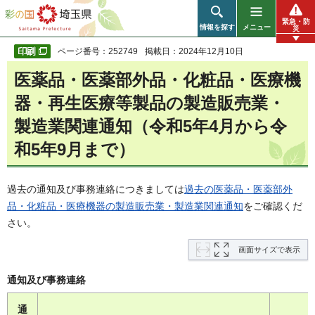
彩の国 埼玉県
緊急・防
情報を探す
メニュー
災
ページ番号：252749
掲載日：2024年12月10日
医薬品・医薬部外品・化粧品・医療機
器・再生医療等製品の製造販売業・
製造業関連通知（令和5年4月から令
和5年9月まで）
過去の通知及び事務連絡につきましては
過去の医薬品・医薬部外
品・化粧品・医療機器の製造販売業・製造業関連通知
をご確認くだ
さい。
画面サイズで表示
通知及び事務連絡
通