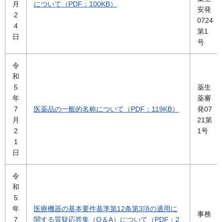
月
について（PDF：100KB）
安発
2
0724
4
第1
日
号
令
和
5
薬生
年
薬審
7
医薬品の一般的名称について（PDF：119KB）
発07
月
21第
2
1号
1
日
令
和
5
年
医療機器の基本要件基準第12条第3項の適用に
事務
7
関する質疑応答集（Q＆A）について（PDF：2