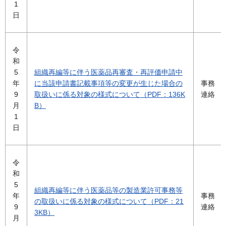
1
日
令
和
5
組織再編等に伴う医薬品再審査・再評価申請中
年
に当該申請書記載事項等の変更が生じた場合の
事務
9
取扱いに係る対象の様式について（PDF：136K
連絡
月
B）
1
日
令
和
5
組織再編等に伴う医薬品等の製造業許可事務等
年
事務
の取扱いに係る対象の様式について（PDF：21
9
連絡
3KB）
月