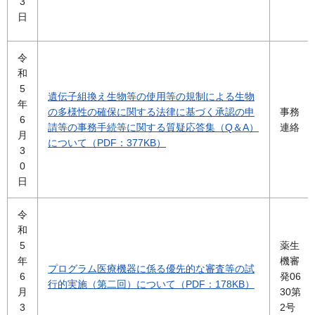
3
日
令
和
5
遺伝子組換え生物等の使用等の規制による生物
年
の多様性の確保に関する法律に基づく承認の申
事務
6
請等の事務手続等に関する質疑応答集（Q＆A）
連絡
月
について（PDF：377KB）
3
0
日
令
和
5
薬生
年
機審
プログラム医療機器に係る優先的な審査等の試
6
発06
行的実施（第二回）について（PDF：178KB）
月
30第
3
2号