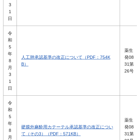
3
1
日
令
和
5
薬生
年
人工肺承認基準の改正について（PDF：754K
発08
8
B）
31第
月
26号
3
1
日
令
和
5
薬生
年
硬膜外麻酔用カテーテル承認基準の改正につい
発08
8
て（その3）（PDF：571KB）
31第
月