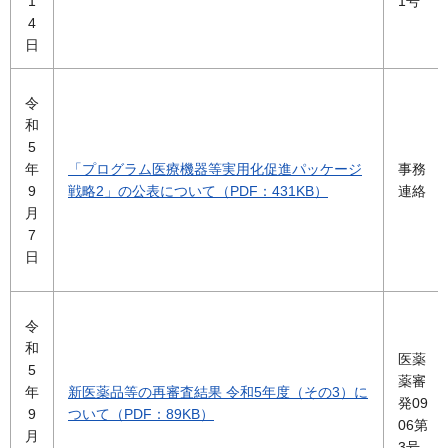
1
1号
4
日
令
和
5
年
「プログラム医療機器等実用化促進パッケージ
事務
9
戦略2」の公表について（PDF：431KB）
連絡
月
7
日
令
和
医薬
5
薬審
年
新医薬品等の再審査結果 令和5年度（その3）に
発09
9
ついて（PDF：89KB）
06第
月
3号