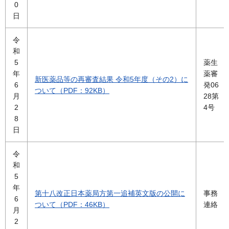
0
日
令
和
5
薬生
年
薬審
新医薬品等の再審査結果 令和5年度（その2）に
6
発06
ついて（PDF：92KB）
月
28第
2
4号
8
日
令
和
5
年
第十八改正日本薬局方第一追補英文版の公開に
事務
6
ついて（PDF：46KB）
連絡
月
2