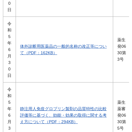
0
日
令
和
5
薬生
年
体外診断用医薬品の一般的名称の改正等につい
発06
6
て（PDF：162KB）
30第
月
3号
3
0
日
令
和
5
薬生
年
静注用人免疫グロブリン製剤の品質特性の比較
薬審
6
評価等に基づく、効能・効果の取得に関する考
発06
月
え方について（PDF：294KB）
30第
3
5号