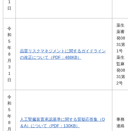
1
日
薬生
令
薬審
和
発08
5
31第
年
品質リスクマネジメントに関するガイドライン
1号
8
の改正について（PDF：488KB）
薬生
月
監麻
3
発08
1
31第
日
2号
令
和
5
年
人工腎臓装置承認基準に関する質疑応答集（Q
事務
8
＆A）について（PDF：130KB）
連絡
月