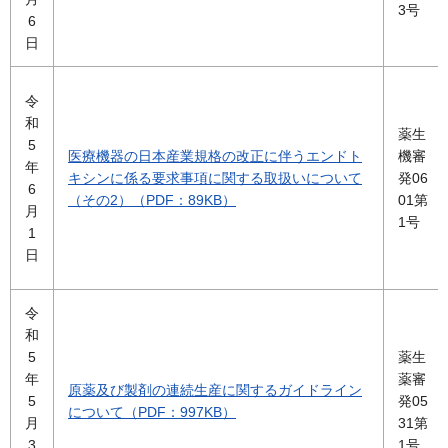
3号
6
日
令
和
薬生
5
医療機器の日本産業規格の改正に伴うエンドト
機審
年
キシンに係る要求事項に関する取扱いについて
発06
6
（その2）（PDF：89KB）
01第
月
1号
1
日
令
和
5
薬生
年
薬審
原薬及び製剤の連続生産に関するガイドライン
5
発05
について（PDF：997KB）
月
31第
3
1号