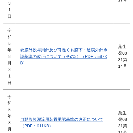
17号
3
1
日
令
和
5
薬生
年
硬膜外投与用針及び脊髄くも膜下・硬膜外針承
発08
8
認基準の改正について（その3）（PDF：587K
31第
月
B）
14号
3
1
日
令
和
5
薬生
年
自動腹膜灌流用装置承認基準の改正について
発08
8
（PDF：611KB）
31第
月
11号