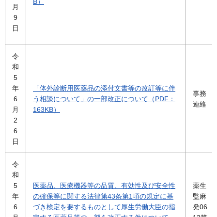
B）
月
9
日
令
和
5
年
「体外診断用医薬品の添付文書等の改訂等に伴
事務
6
う相談について」の一部改正について（PDF：
連絡
月
163KB）
2
6
日
令
和
5
医薬品、医療機器等の品質、有効性及び安全性
薬生
年
の確保等に関する法律第43条第1項の規定に基
監麻
6
づき検定を要するものとして厚生労働大臣の指
発06