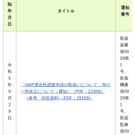
知
通知
年
タイトル
番号
月
日
医薬
薬審
発09
29第
令
1
和
号、
5
医薬
年
「GMP適合性調査申請の取扱いについて」等の
機審
9
一部改正について（通知）（PDF：223KB）
発09
月
(参考 別添資料)（PDF：291KB）
29第
2
1
9
号、
日
医
薬
監麻
発09