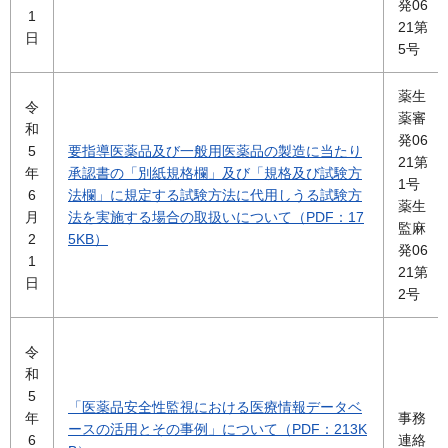
発06
1
21第
日
5号
薬生
令
薬審
和
発06
5
要指導医薬品及び一般用医薬品の製造に当たり
21第
年
承認書の「別紙規格欄」及び「規格及び試験方
1号
6
法欄」に規定する試験方法に代用しうる試験方
薬生
月
法を実施する場合の取扱いについて（PDF：17
監麻
2
5KB）
発06
1
21第
日
2号
令
和
5
「医薬品安全性監視における医療情報データベ
年
事務
ースの活用とその事例」について（PDF：213K
6
連絡