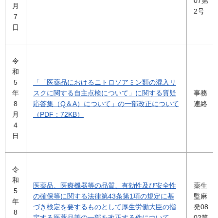
07第
月
2号
7
日
令
和
5
「「医薬品におけるニトロソアミン類の混入リ
年
スクに関する自主点検について」に関する質疑
事務
8
応答集（Q＆A）について」の一部改正について
連絡
月
（PDF：72KB）
4
日
令
和
医薬品、医療機器等の品質、有効性及び安全性
薬生
5
の確保等に関する法律第43条第1項の規定に基
監麻
年
づき検定を要するものとして厚生労働大臣の指
発08
8
定する医薬品等の一部を改正する件について
02第