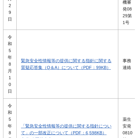
機審
2
発08
9
29第
日
1号
令
和
5
年
緊急安全性情報等の提供に関する指針に関する
事務
8
質疑応答集（Q＆A）について（PDF：99KB）
連絡
月
1
0
日
令
和
5
薬生
年
「緊急安全性情報等の提供に関する指針につい
安発
8
て」の一部改正について（PDF：6,598KB）
0810