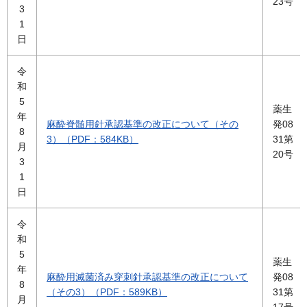
23号
3
1
日
令
和
5
薬生
年
麻酔脊髄用針承認基準の改正について（その
発08
8
3）（PDF：584KB）
31第
月
20号
3
1
日
令
和
5
薬生
年
麻酔用滅菌済み穿刺針承認基準の改正について
発08
8
（その3）（PDF：589KB）
31第
月