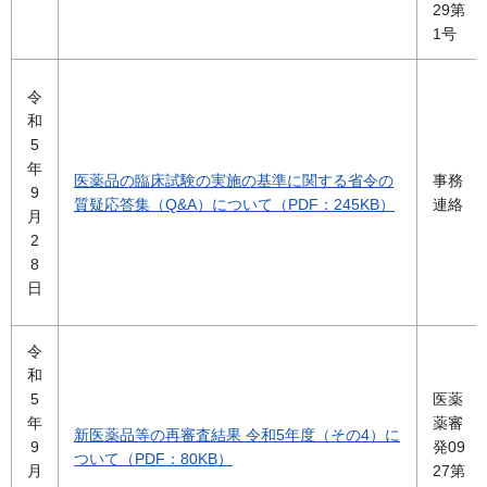
29第
1号
令
和
5
年
医薬品の臨床試験の実施の基準に関する省令の
事務
9
質疑応答集（Q&A）について（PDF：245KB）
連絡
月
2
8
日
令
和
5
医薬
年
薬審
新医薬品等の再審査結果 令和5年度（その4）に
9
発09
ついて（PDF：80KB）
月
27第