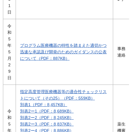
1
日
令
和
5
年
プログラム医療機器の特性を踏まえた適切かつ
事務
5
迅速な承認及び開発のためのガイダンスの公表
連絡
月
について（PDF：887KB）
2
9
日
指定高度管理医療機器等の適合性チェックリス
トについて（その25）（PDF：559KB）
別表1（PDF：8,457KB）
令
別表2ー1（PDF：8,689KB）
和
別表2ー2（PDF：8,245KB）
5
別表2ー3（PDF：8,837KB）
薬生
年
別表2ー4（PDF：8,886KB）
機審