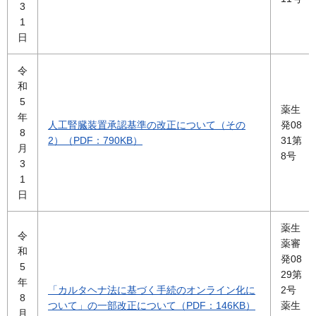
3
1
日
令
和
5
薬生
年
人工腎臓装置承認基準の改正について（その
発08
8
2）（PDF：790KB）
31第
月
8号
3
1
日
薬生
令
薬審
和
発08
5
29第
年
「カルタヘナ法に基づく手続のオンライン化に
2号
8
ついて」の一部改正について（PDF：146KB）
薬生
月