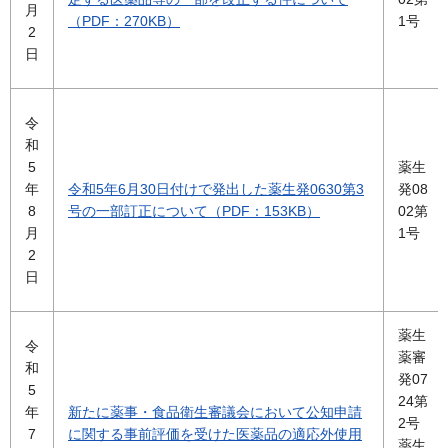
月
（PDF：270KB）
1号
2
日
令
和
5
薬生
年
令和5年6月30日付けで発出した薬生発0630第3
発08
8
号の一部訂正について（PDF：153KB）
02第
月
1号
2
日
薬生
令
薬審
和
発07
5
24第
年
新たに薬事・食品衛生審議会において公知申請
2号
7
に関する事前評価を受けた医薬品の適応外使用
薬生