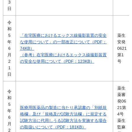
3
日
令
和
5
「在宅医療におけるエックス線撮影装置の安全
薬生
年
な使用について」の一部改正について（PDF：
安発
6
74KB）
0621
月
（参考）在宅医療におけるエックス線撮影装置
第1
2
の安全な使用について（PDF：123KB）
号
1
日
薬生
令
薬審
和
発06
5
医療用医薬品の製造に当たり承認書の「別紙規
21第
年
格欄」及び「規格及び試験方法欄」に規定する
4号
6
試験方法に代用しうる試験方法を実施する場合
薬生
月
の取扱いについて（PDF：181KB）
監麻
2