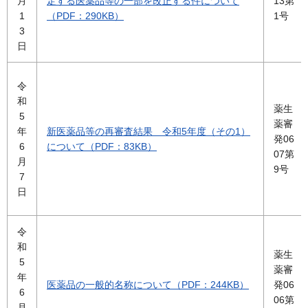
月
定する医薬品等の一部を改正する件について
13第
1
（PDF：290KB）
1号
3
日
令
和
薬生
5
薬審
年
新医薬品等の再審査結果 令和5年度（その1）
発06
6
について（PDF：83KB）
07第
月
9号
7
日
令
和
薬生
5
薬審
年
医薬品の一般的名称について（PDF：244KB）
発06
6
06第
月