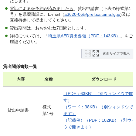
たします。
電話による仮予約が済みましたら
、貸出申請書（下表の様式第1
号）を県薬務課に、E-mail（
a3620-06@pref.saitama.lg.jp
)又は
直接持参して提出してください。
貸出期間は、おおおむね7日間とします。
詳細については、「
埼玉県AED貸出要領（PDF：143KB）
」をご
確認ください。
画面サイズで表示
貸出関係書類一覧
内容
名称
ダウンロード
（PDF：63KB）（別ウィンドウで開
す）
様式
（ワード：38KB）（別ウィンドウで
貸出申請書
第1号
ます）
（記載例）（PDF：102KB）（別ウ
ウで開きます）