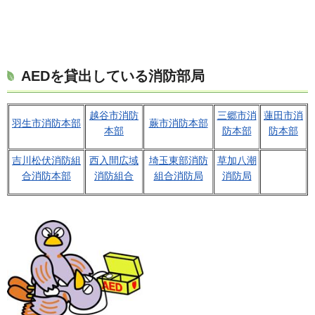
AEDを貸出している消防部局
越谷市消防
三郷市消
蓮田市消
羽生市消防本部
蕨市消防本部
本部
防本部
防本部
吉川松伏消防組
西入間広域
埼玉東部消防
草加八潮
合消防本部
消防組合
組合消防局
消防局