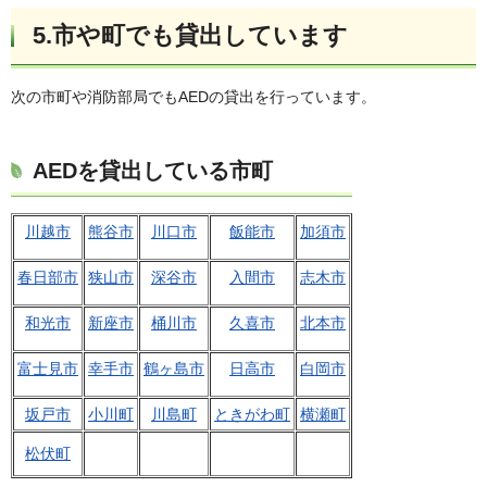
5.市や町でも貸出しています
次の市町や消防部局でもAEDの貸出を行っています。
AEDを貸出している市町
川越市
熊谷市
川口市
飯能市
加須市
春日部市
狭山市
深谷市
入間市
志木市
和光市
新座市
桶川市
久喜市
北本市
富士見市
幸手市
鶴ヶ島市
日高市
白岡市
坂戸市
小川町
川島町
ときがわ町
横瀬町
松伏町