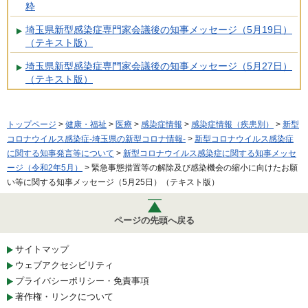
粋
埼玉県新型感染症専門家会議後の知事メッセージ（5月19日）
（テキスト版）
埼玉県新型感染症専門家会議後の知事メッセージ（5月27日）
（テキスト版）
トップページ
>
健康・福祉
>
医療
>
感染症情報
>
感染症情報（疾患別）
>
新型
コロナウイルス感染症-埼玉県の新型コロナ情報-
>
新型コロナウイルス感染症
に関する知事発言等について
>
新型コロナウイルス感染症に関する知事メッセ
ージ（令和2年5月）
> 緊急事態措置等の解除及び感染機会の縮小に向けたお願
い等に関する知事メッセージ（5月25日）（テキスト版）
ページの先頭へ戻る
サイトマップ
ウェブアクセシビリティ
プライバシーポリシー・免責事項
著作権・リンクについて