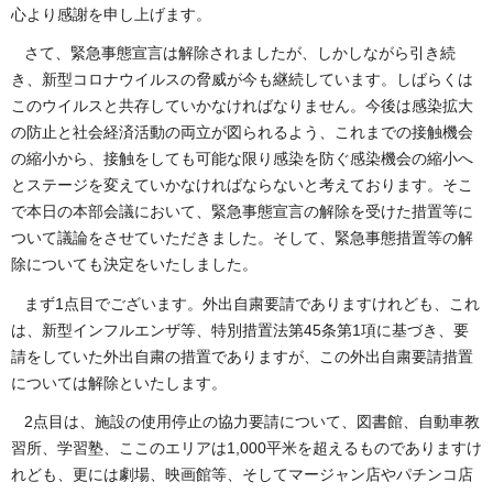
心より感謝を申し上げます。
さて、緊急事態宣言は解除されましたが、しかしながら引き続
き、新型コロナウイルスの脅威が今も継続しています。しばらくは
このウイルスと共存していかなければなりません。今後は感染拡大
の防止と社会経済活動の両立が図られるよう、これまでの接触機会
の縮小から、接触をしても可能な限り感染を防ぐ感染機会の縮小へ
とステージを変えていかなければならないと考えております。そこ
で本日の本部会議において、緊急事態宣言の解除を受けた措置等に
ついて議論をさせていただきました。そして、緊急事態措置等の解
除についても決定をいたしました。
まず1点目でございます。外出自粛要請でありますけれども、これ
は、新型インフルエンザ等、特別措置法第45条第1項に基づき、要
請をしていた外出自粛の措置でありますが、この外出自粛要請措置
については解除といたします。
2点目は、施設の使用停止の協力要請について、図書館、自動車教
習所、学習塾、ここのエリアは1,000平米を超えるものでありますけ
れども、更には劇場、映画館等、そしてマージャン店やパチンコ店