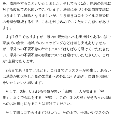
を、依頼をすることといたしました。そしてもう1点、県民の皆様に
対する改めてのお願いでございます。法律に基づく外出自粛要請に
つきましては解除となりましたが、引き続きコロナウイルス感染症
の脅威が継続する中で、これを封じ込めていくためにお願いがあり
ます。
まず1点目でありますが、県内の観光地へのお出掛けやあるいはご
家族での会食、地域でのショッピングなどは差し支えありません
が、県外への不要不急の外出についてはしばらく避けていただきた
い。県外への不要不急の移動については避けていただきたい、これ
が1点目であります。
2点目でありますけれども、これまでクラスターが発生し、あるい
は感染が拡大をした夜の繁華街への外出は引き続き、自粛をお願い
をいたしたいと思います。
そして、3密、いわゆる換気が悪い「密閉」、人が集まる「密
集」、近くで会話をする「密接」、この「3つの密」がそろった場所
へのお出掛けになることは避けてください。
そして四つ目でありますけれども、その上で、手洗いやマスクの