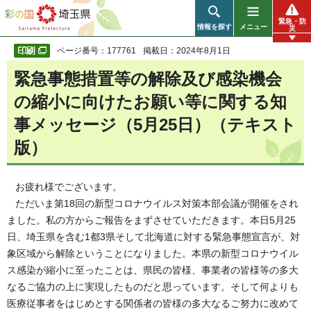
彩の国 埼玉県
緊急・防
情報を探す
メニュー
災
ページ番号：177761
掲載日：2024年8月1日
緊急事態措置等の解除及び感染機会
の縮小に向けたお願い等に関する知
事メッセージ（5月25日）（テキスト
版）
お疲れ様でございます。
ただいま第18回の新型コロナウイルス対策本部会議が開催をされ
ました。私の方からご報告をまずさせていただきます。本日5月25
日、埼玉県を含む1都3県そして北海道に対する緊急事態宣言が、対
象区域から解除ということになりました。本県の新型コロナウイル
ス感染が縮小に至ったことは、県民の皆様、事業者の皆様等の多大
なるご協力の上に実現したものだと思っています。そして何よりも
医療従事者をはじめとする関係者の皆様の多大なるご努力に改めて