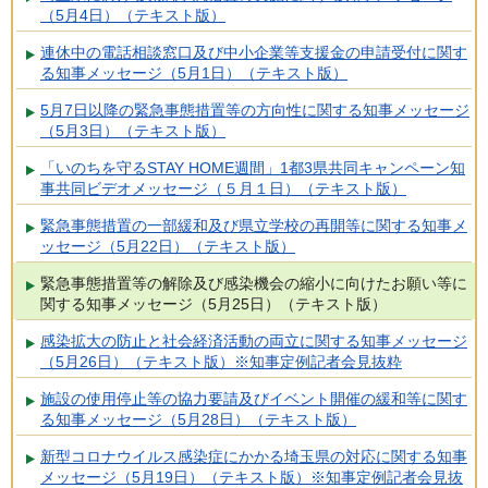
（5月4日）（テキスト版）
連休中の電話相談窓口及び中小企業等支援金の申請受付に関す
る知事メッセージ（5月1日）（テキスト版）
5月7日以降の緊急事態措置等の方向性に関する知事メッセージ
（5月3日）（テキスト版）
「いのちを守るSTAY HOME週間」1都3県共同キャンペーン知
事共同ビデオメッセージ（５月１日）（テキスト版）
緊急事態措置の一部緩和及び県立学校の再開等に関する知事メ
ッセージ（5月22日）（テキスト版）
緊急事態措置等の解除及び感染機会の縮小に向けたお願い等に
関する知事メッセージ（5月25日）（テキスト版）
感染拡大の防止と社会経済活動の両立に関する知事メッセージ
（5月26日）（テキスト版）※知事定例記者会見抜粋
施設の使用停止等の協力要請及びイベント開催の緩和等に関す
る知事メッセージ（5月28日）（テキスト版）
新型コロナウイルス感染症にかかる埼玉県の対応に関する知事
メッセージ（5月19日）（テキスト版）※知事定例記者会見抜