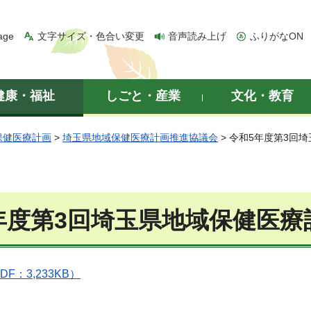
age
文字サイズ・色合い変更
音声読み上げ
ふりがなON
健康・福祉
しごと・産業
文化・教育
保健医療計画
>
埼玉県地域保健医療計画推進協議会
> 令和5年度第3回
年度第3回埼玉県地域保健医療
F：3,233KB）