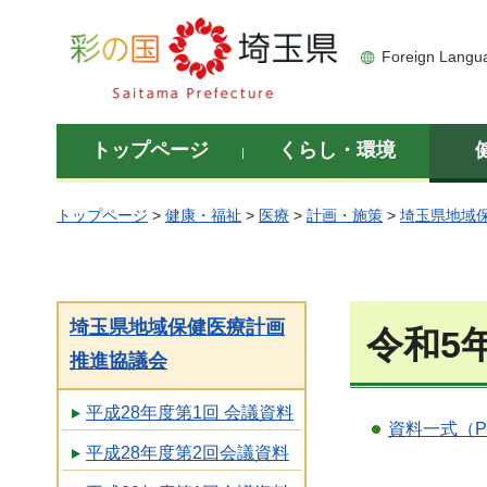
彩の国 埼玉県
Foreign Langu
トップページ
くらし・環境
トップページ
>
健康・福祉
>
医療
>
計画・施策
>
埼玉県地域
埼玉県地域保健医療計画
令和5
推進協議会
平成28年度第1回 会議資料
資料一式（PD
平成28年度第2回会議資料