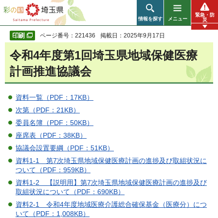
彩の国 埼玉県
緊急・防
情報を探す
メニュー
災
ページ番号：221436
掲載日：2025年9月17日
令和4年度第1回埼玉県地域保健医療
計画推進協議会
資料一覧（PDF：17KB）
次第（PDF：21KB）
委員名簿（PDF：50KB）
座席表（PDF：38KB）
協議会設置要綱（PDF：51KB）
資料1-1 第7次埼玉県地域保健医療計画の進捗及び取組状況に
ついて（PDF：959KB）
資料1-2 【説明用】第7次埼玉県地域保健医療計画の進捗及び
取組状況について（PDF：690KB）
資料2-1 令和4年度地域医療介護総合確保基金（医療分）につ
いて（PDF：1,008KB）