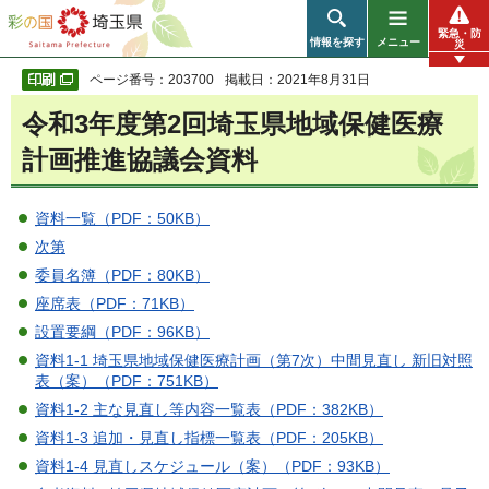
彩の国 埼玉県
緊急・防
情報を探す
メニュー
災
ページ番号：203700
掲載日：2021年8月31日
令和3年度第2回埼玉県地域保健医療
計画推進協議会資料
資料一覧（PDF：50KB）
次第
委員名簿（PDF：80KB）
座席表（PDF：71KB）
設置要綱（PDF：96KB）
資料1-1 埼玉県地域保健医療計画（第7次）中間見直し 新旧対照
表（案）（PDF：751KB）
資料1-2 主な見直し等内容一覧表（PDF：382KB）
資料1-3 追加・見直し指標一覧表（PDF：205KB）
資料1-4 見直しスケジュール（案）（PDF：93KB）