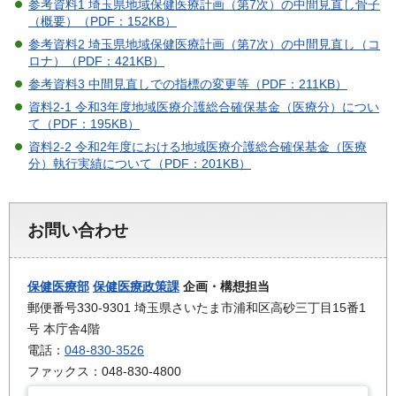
参考資料1 埼玉県地域保健医療計画（第7次）の中間見直し骨子
（概要）（PDF：152KB）
参考資料2 埼玉県地域保健医療計画（第7次）の中間見直し（コ
ロナ）（PDF：421KB）
参考資料3 中間見直しでの指標の変更等（PDF：211KB）
資料2-1 令和3年度地域医療介護総合確保基金（医療分）につい
て（PDF：195KB）
資料2-2 令和2年度における地域医療介護総合確保基金（医療
分）執行実績について（PDF：201KB）
お問い合わせ
保健医療部
保健医療政策課
企画・構想担当
郵便番号330-9301 埼玉県さいたま市浦和区高砂三丁目15番1
号 本庁舎4階
電話：
048-830-3526
ファックス：048-830-4800