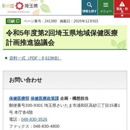
彩の国 埼玉県
緊急・防
情報を探す
メニュー
災
ページ番号：241390
掲載日：2025年12月9日
令和5年度第2回埼玉県地域保健医療
計画推進協議会
資料一式（PDF：8,619KB）
お問い合わせ
保健医療部
保健医療政策課
企画・構想担当
郵便番号330-9301 埼玉県さいたま市浦和区高砂三丁目15番1
号 本庁舎4階
電話：
048-830-3526
ファックス：048-830-4800