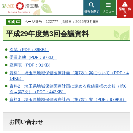
彩の国 埼玉県
緊急・防
情報を探す
メニュー
災
ページ番号：122777
掲載日：2025年3月6日
平成29年度第3回会議資料
次第（PDF：39KB）
委員名簿（PDF：97KB）
座席表（PDF：91KB）
資料1 埼玉県地域保健医療計画（第7次）案について（PDF：4
14KB）
資料2 埼玉県地域保健医療計画に定める数値目標の比較（第6
次→第7次）（PDF：442KB）
資料3 埼玉県地域保健医療計画（第7次）案（PDF：979KB）
お問い合わせ