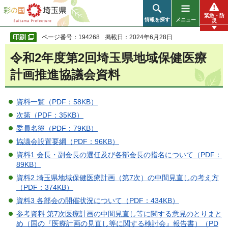
彩の国 埼玉県
緊急・防
情報を探す
メニュー
災
ページ番号：194268
掲載日：2024年6月28日
令和2年度第2回埼玉県地域保健医療
計画推進協議会資料
資料一覧（PDF：58KB）
次第（PDF：35KB）
委員名簿（PDF：79KB）
協議会設置要綱（PDF：96KB）
資料1 会長・副会長の選任及び各部会長の指名について（PDF：
89KB）
資料2 埼玉県地域保健医療計画（第7次）の中間見直しの考え方
（PDF：374KB）
資料3 各部会の開催状況について（PDF：434KB）
参考資料 第7次医療計画の中間見直し等に関する意見のとりまと
め（国の『医療計画の見直し等に関する検討会』報告書）（PD