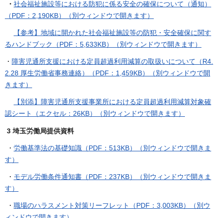
・
社会福祉施設等における防犯に係る安全の確保について（通知）
（PDF：2,190KB）（別ウィンドウで開きます）
【参考】地域に開かれた社会福祉施設等の防犯・安全確保に関す
るハンドブック（PDF：5,633KB）（別ウィンドウで開きます）
・
障害児通所支援における定員超過利用減算の取扱いについて（R4.
2.28 厚生労働省事務連絡）（PDF：1,459KB）（別ウィンドウで開
きます）
【別添】障害児通所支援事業所における定員超過利用減算対象確
認シート（エクセル：26KB）（別ウィンドウで開きます）
3 埼玉労働局提供資料
・
労働基準法の基礎知識（PDF：513KB）（別ウィンドウで開きま
す）
・
モデル労働条件通知書（PDF：237KB）（別ウィンドウで開きま
す）
・
職場のハラスメント対策リーフレット（PDF：3,003KB）（別ウ
ィンドウで開きます）