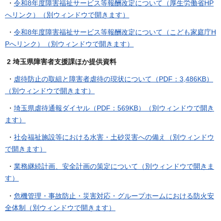
・
令和8年度障害福祉サービス等報酬改定について（厚生労働省HP
へリンク）（別ウィンドウで開きます）
・
令和8年度障害福祉サービス等報酬改定について（こども家庭庁H
Pへリンク）（別ウィンドウで開きます）
2 埼玉県障害者支援課ほか提供資料
・
虐待防止の取組と障害者虐待の現状について（PDF：3,486KB）
（別ウィンドウで開きます）
・
埼玉県虐待通報ダイヤル（PDF：569KB）（別ウィンドウで開き
ます）
・
社会福祉施設等における水害・土砂災害への備え（別ウィンドウ
で開きます）
・
業務継続計画、安全計画の策定について（別ウィンドウで開きま
す）
・
危機管理・事故防止・災害対応・グループホームにおける防火安
全体制（別ウィンドウで開きます）