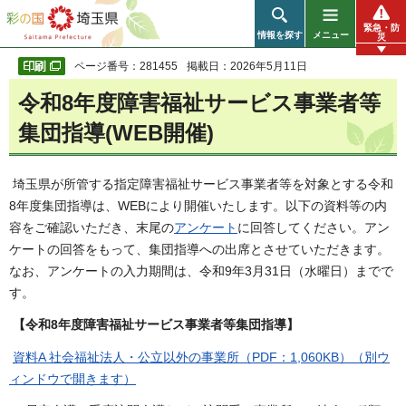
彩の国 埼玉県
緊急・防
情報を探す
メニュー
災
ページ番号：281455
掲載日：2026年5月11日
令和8年度障害福祉サービス事業者等
集団指導(WEB開催)
埼玉県が所管する指定障害福祉サービス事業者等を対象とする令和
8年度集団指導は、WEBにより開催いたします。以下の資料等の内
容をご確認いただき、末尾の
アンケート
に回答してください。アン
ケートの回答をもって、集団指導への出席とさせていただきます。
なお、アンケートの入力期間は、令和9年3月31日（水曜日）までで
す。
【令和8年度障害福祉サービス事業者等集団指導】
資料A 社会福祉法人・公立以外の事業所（PDF：1,060KB）（別ウ
ィンドウで開きます）