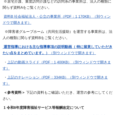
※居宅介護、重度訪問介護などの訪問系の事業所は、法人の種類に
関らず資料Aをご覧ください。
資料B 社会福祉法人・公立の事業所（PDF：1,170KB）（別ウィン
ドウで開きます）
※障害者グループホーム（共同生活援助）を運営する事業所は、法
人の種類に関らず資料Bをご覧ください。
運営指導における主な指導事項の説明動画（ 特に留意していただき
たい点をまとめています。）
（別ウィンドウで開きます）
・
上記の動画スライド（PDF：1,400KB）（別ウィンドウで開きま
す）
・
上記のナレーション（PDF：334KB）（別ウィンドウで開きま
す）
＜参考資料＞
下記の資料もご確認いただき、運営の参考にしてくだ
さい。
1 令和8年度障害福祉サービス等報酬改定について