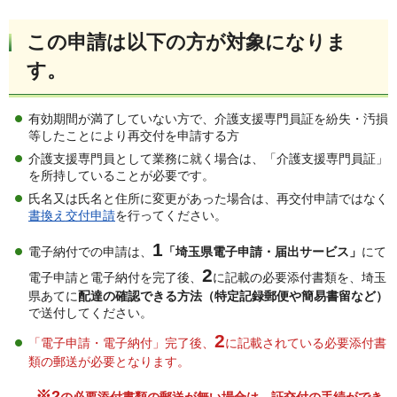
この申請は以下の方が対象になりま
す。
有効期間が満了していない方で、介護支援専門員証を紛失・汚損
等したことにより再交付を申請する方
介護支援専門員として業務に就く場合は、「介護支援専門員証」
を所持していることが必要です。
氏名又は氏名と住所に変更があった場合は、再交付申請ではなく
書換え交付申請
を行ってください。
1
電子納付での申請は、
「埼玉県電子申請・届出サービス」
にて
2
電子申請と電子納付を完了後、
に記載の必要添付書類を、埼玉
県あてに
配達の確認できる方法（特定記録郵便や簡易書留など）
で送付してください。
2
「電子申請・電子納付」完了後、
に記載されている必要添付書
類の郵送が必要となります。
※2
の必要添付書類の郵送が無い場合は、証交付の手続ができ