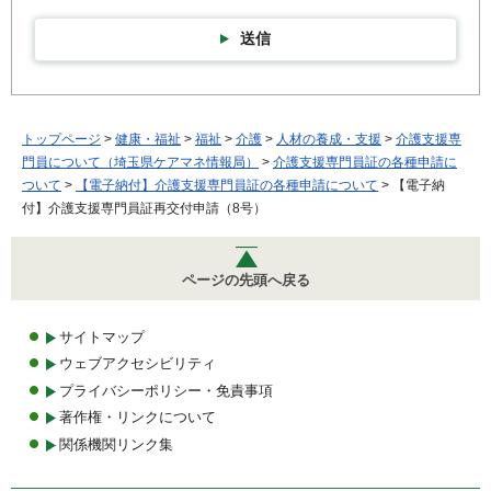
送信
トップページ
>
健康・福祉
>
福祉
>
介護
>
人材の養成・支援
>
介護支援専
門員について（埼玉県ケアマネ情報局）
>
介護支援専門員証の各種申請に
ついて
>
【電子納付】介護支援専門員証の各種申請について
> 【電子納
付】介護支援専門員証再交付申請（8号）
ページの先頭へ戻る
サイトマップ
ウェブアクセシビリティ
プライバシーポリシー・免責事項
著作権・リンクについて
関係機関リンク集