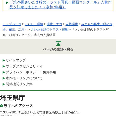
「第26回さいたま緑のトラスト写真・動画コンクール」入賞作
品を決定しました！（令和7年度）
トップページ
>
くらし・環境
>
環境・エコ
>
自然環境
>
みどりの再生（緑の保
全、創出、活用）
>
さいたま緑のトラスト運動
> 「さいたま緑のトラスト写
真・動画コンクール」過去の入賞結果
ページの先頭へ戻る
サイトマップ
ウェブアクセシビリティ
プライバシーポリシー・免責事項
著作権・リンクについて
関係機関リンク集
埼玉県庁
県庁へのアクセス
〒330-9301 埼玉県さいたま市浦和区高砂三丁目15番1号