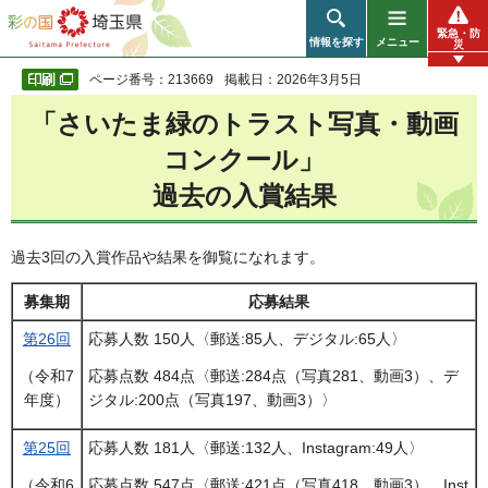
彩の国 埼玉県
緊急・防
情報を探す
メニュー
災
ページ番号：213669
掲載日：2026年3月5日
「さいたま緑のトラスト写真・動画
コンクール」
過去の入賞結果
過去3回の入賞作品や結果を御覧になれます。
募集期
応募結果
第26回
応募人数 150人〈郵送:85人、デジタル:65人〉
（令和7
応募点数 484点〈郵送:284点（写真281、動画3）、デ
年度）
ジタル:200点（写真197、動画3）〉
第25回
応募人数 181人〈郵送:132人、Instagram:49人〉
（令和6
応募点数 547点〈郵送:421点（写真418、動画3）、Inst