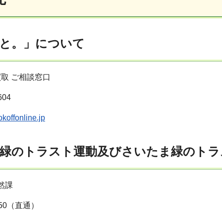
と。」について
取 ご相談窓口
604
koffonline.jp
緑のトラスト運動及びさいたま緑のトラ
然課
3150（直通）