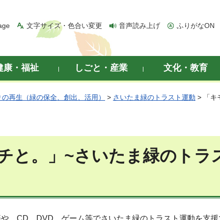
age
文字サイズ・色合い変更
音声読み上げ
ふりがなON
健康・福祉
しごと・産業
文化・教育
りの再生（緑の保全、創出、活用）
>
さいたま緑のトラスト運動
> 「
チと。」~さいたま緑のトラ
や、CD、DVD、ゲーム等でさいたま緑のトラスト運動を支