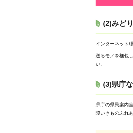
(2)み
インターネット
送るモノを梱包し
い。
(3)県
県庁の県民案内室
陵いきものふれあ