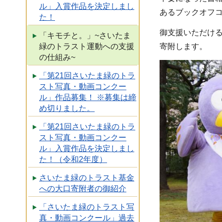
ル」入賞作品を決定しまし
あるブックオフ
た！
御支援いただける
「キモチと。」~さいたま
寄附します。
緑のトラスト運動への支援
の仕組み~
「第21回さいたま緑のトラ
スト写真・動画コンクー
ル」作品募集！ ※募集は締
め切りました。
「第21回さいたま緑のトラ
スト写真・動画コンクー
ル」入賞作品を決定しまし
た！（令和2年度）
さいたま緑のトラスト基金
への大口寄附者の御紹介
「さいたま緑のトラスト写
真・動画コンクール」過去