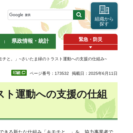
組織から
探す
緊急・防災
県政情報・統計
キモチと。」~さいたま緑のトラスト運動への支援の仕組み~
ページ番号：173532
掲載日：2025年6月11日
スト運動への支援の仕組
援できる新たな仕組み「キモチと。」を、協力事業者で