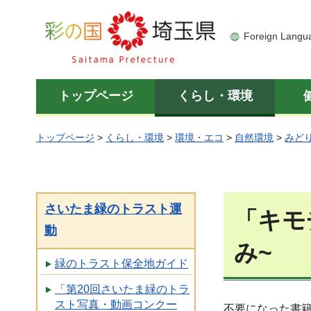
彩の国 埼玉県
Foreign Langu
トップページ
くらし・環境
トップページ
>
くらし・環境
>
環境・エコ
>
自然環境
>
みど
さいたま緑のトラスト運
「キモ
動
み~
緑のトラスト保全地ガイド
「第20回さいたま緑のトラ
スト写真・動画コンクー
不要になった書籍