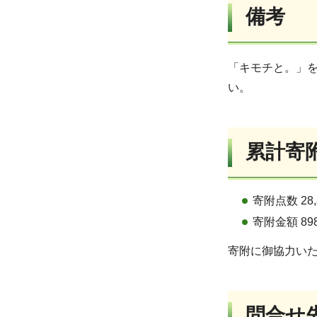
備考
「キモチと。」
い。
累計寄
寄附点数 28,
寄附金額 89
寄附に御協力い
問合せ