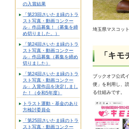
の入賞結果
「第23回さいたま緑のトラ
スト写真・動画コンクー
ル」作品募集！（募集を締
埼玉県マスコッ
め切りました。）
「第24回さいたま緑のトラ
スト写真・動画コンクー
「キモ
ル」作品募集（募集を締め
切りました）
「第24回さいたま緑のトラ
ブックオフ公式
スト写真・動画コンクー
便」を利用し、
ル」入賞作品を決定しまし
る仕組みです。
た！（令和5年度）
トラスト運動・基金のあり
方検討委員会
「第25回さいたま緑のトラ
スト写真・動画コンクー