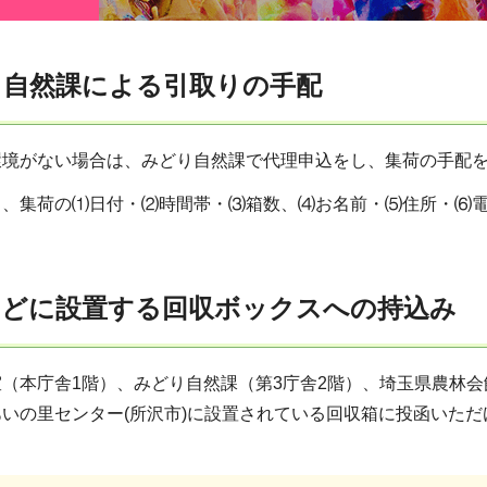
どり自然課による引取りの手配
環境がない場合は、みどり自然課で代理申込をし、集荷の手配
、集荷の⑴日付・⑵時間帯・⑶箱数、⑷お名前・⑸住所・⑹電話番号を
庁などに設置する回収ボックスへの持込み
（本庁舎1階）、みどり自然課（第3庁舎2階）、埼玉県農林会館
いの里センター(所沢市)に設置されている回収箱に投函いた