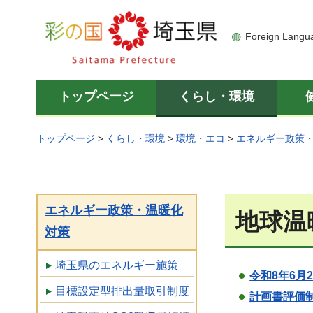
彩の国 埼玉県
Foreign Langu
トップページ
くらし・環境
トップページ
>
くらし・環境
>
環境・エコ
>
エネルギー政策
エネルギー政策・温暖化
地球温
対策
埼玉県のエネルギー施策
令和8年6
目標設定型排出量取引制度
計画書評価