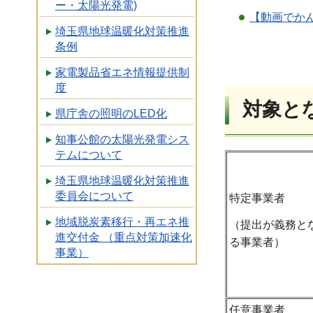
ー・太陽光発電)
【動画でか
埼玉県地球温暖化対策推進
条例
家電製品省エネ情報提供制
度
対象と
県庁舎の照明のLED化
知事公館の太陽光発電シス
テムについて
埼玉県地球温暖化対策推進
委員会について
特定事業者
地域脱炭素移行・再エネ推
（提出が義務と
進交付金 （重点対策加速化
る事業者）
事業）
任意事業者