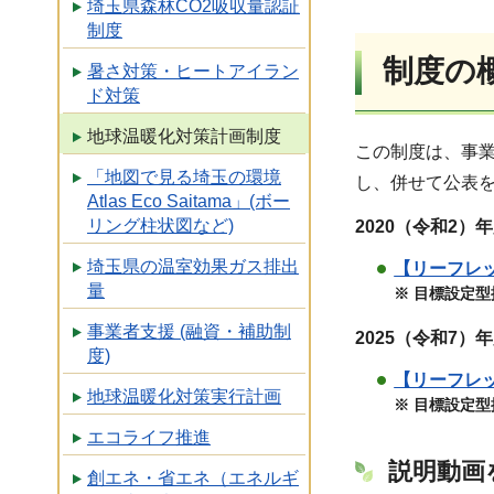
埼玉県森林CO2吸収量認証
制度
制度の
暑さ対策・ヒートアイラン
ド対策
地球温暖化対策計画制度
この制度は、事
「地図で見る埼玉の環境
し、併せて公表
Atlas Eco Saitama」(ボー
リング柱状図など)
2020（令和2）
埼玉県の温室効果ガス排出
【リーフレ
量
※ 目標設定
事業者支援 (融資・補助制
2025（令和7）
度)
【リーフレ
地球温暖化対策実行計画
※ 目標設定
エコライフ推進
説明動画
創エネ・省エネ（エネルギ