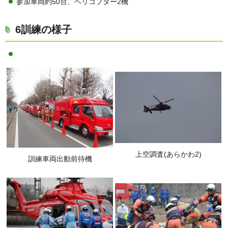
参加車両約50台、ヘリコプター2機
6訓練の様子
上空調査(あらかわ2)
訓練車両出動前待機