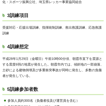
化・スポーツ振興公社、埼玉県レッカー事業協同組合
3訓練項目
受援対応・応援出場訓練、指揮統制訓練、救出救護訓練、応急救護
訓練
4訓練想定
平成28年1月29日（金曜日）午前10時00分頃、朝霞市直下を震源と
する震度6弱の地震が発生した。朝霞市内では、傾斜地の一部崩落、
土砂による建物倒壊及び多重衝突事故が同時に発生し、多数の負傷
者が発生している。
5訓練参加者数
参加人員約300名（負傷者役及び運営員を含む）