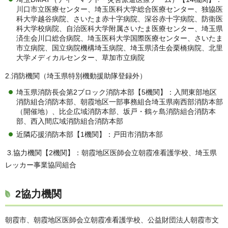
川口市立医療センター、埼玉医科大学総合医療センター、独協医
科大学越谷病院、さいたま赤十字病院、深谷赤十字病院、防衛医
科大学校病院、自治医科大学附属さいたま医療センター、埼玉県
済生会川口総合病院、埼玉医科大学国際医療センター、さいたま
市立病院、国立病院機構埼玉病院、埼玉県済生会栗橋病院、北里
大学メディカルセンター、草加市立病院
2.消防機関（埼玉県特別機動援助隊登録外）
埼玉県消防長会第2ブロック消防本部【5機関】：入間東部地区
消防組合消防本部、朝霞地区一部事務組合埼玉県南西部消防本部
（開催地）、比企広域消防本部、坂戸・鶴ヶ島消防組合消防本
部、西入間広域消防組合消防本部
近隣応援消防本部【1機関】：戸田市消防本部
3.協力機関【2機関】：朝霞地区医師会立朝霞准看護学校、埼玉県
レッカー事業協同組合
2協力機関
朝霞市、朝霞地区医師会立朝霞准看護学校、公益財団法人朝霞市文