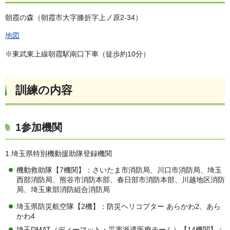
朝霞の森（朝霞市大字膝折字上ノ原2-34）
地図
※東武東上線朝霞駅南口下車（徒歩約10分）
訓練の内容
1参加機関
1.埼玉県特別機動援助隊登録機関
機動救助隊【7機関】：さいたま市消防局、川口市消防局、埼玉
西部消防局、熊谷市消防本部、春日部市消防本部、川越地区消防
局、埼玉東部消防組合消防局
埼玉県防災航空隊【2機】：防災ヘリコプター あらかわ2、あら
かわ4
埼玉DMAT（ディーマット・災害派遣医療チーム）【14機関】：