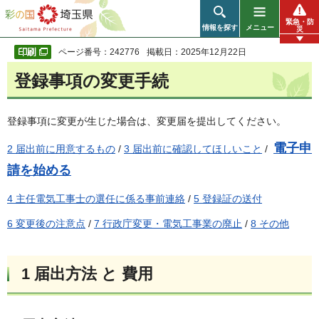
彩の国 埼玉県
緊急・防
情報を探す
メニュー
災
ページ番号：242776
掲載日：2025年12月22日
登録事項の変更手続
登録事項に変更が生じた場合は、変更届を提出してください。
電子申
2 届出前に用意するもの
/
3 届出前に確認してほしいこと
/
請を始める
4 主任電気工事士の選任に係る事前連絡
/
5 登録証の送付
6 変更後の注意点
/
7 行政庁変更・電気工事業の廃止
/
8 その他
1 届出方法 と 費用