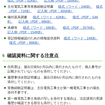
様式（PDF：51KB）
記入例（PDF：165KB）
主任電気工事等実務経験証明書
様式（ワード：24KB）
様式
（PDF：71KB）
記入例（PDF：455KB）
備付器具調書
様式（ワード：42KB）
様式（PDF：54K
B）
記入例（PDF：88KB）
承継等
様式（ワード：68KB）
様式（PDF：257KB）
記入例（PDF：154KB）
登記情報確認のための情報提供資料
様式（ワード：24KB）
様式（PDF：88KB）
確認資料に関する注意点
住民票は、届出日前6か月以内に発行されたもので、個人番号が
記載されていないものを添付してください。
履歴事項全部証明書は、届出日前6か月以内に発行されたものを
添付してください。
実務経験証明書は、主任電気工事士が第一種電気工事士の場合、
添付不要です。
第一種電気工事士免状の写しを添付する場合は、法定講習の受講
履歴が確認できる部分も添付してください。