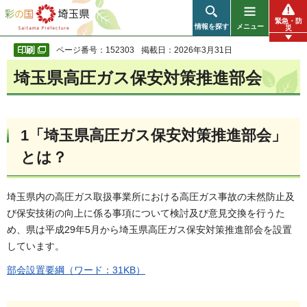
彩の国 埼玉県
緊急・防
情報を探す
メニュー
災
ページ番号：152303
掲載日：2026年3月31日
埼玉県高圧ガス保安対策推進部会
1「埼玉県高圧ガス保安対策推進部会」
とは？
埼玉県内の高圧ガス取扱事業所における高圧ガス事故の未然防止及
び保安技術の向上に係る事項について検討及び意見交換を行うた
め、県は平成29年5月から埼玉県高圧ガス保安対策推進部会を設置
しています。
部会設置要綱（ワード：31KB）