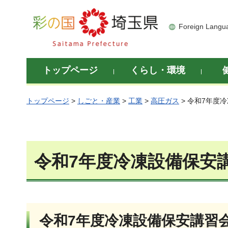
彩の国 埼玉県
Foreign Langu
トップページ
くらし・環境
トップページ
>
しごと・産業
>
工業
>
高圧ガス
> 令和7年度
令和7年度冷凍設備保安
令和7年度冷凍設備保安講習