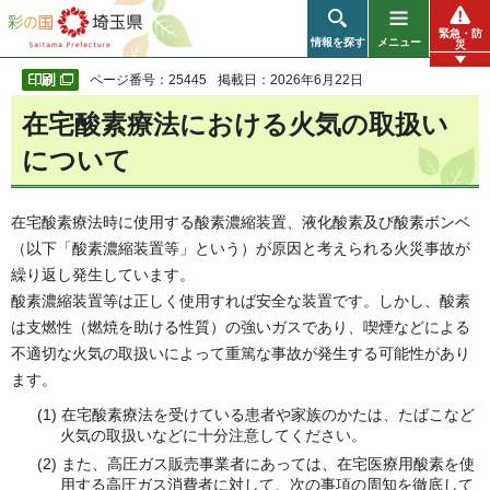
彩の国 埼玉県
緊急・防
情報を探す
メニュー
災
ページ番号：25445
掲載日：2026年6月22日
在宅酸素療法における火気の取扱い
について
在宅酸素療法時に使用する酸素濃縮装置、液化酸素及び酸素ボンベ
（以下「酸素濃縮装置等」という）が原因と考えられる火災事故が
繰り返し発生しています。
酸素濃縮装置等は正しく使用すれば安全な装置です。しかし、酸素
は支燃性（燃焼を助ける性質）の強いガスであり、喫煙などによる
不適切な火気の取扱いによって重篤な事故が発生する可能性があり
ます。
(1) 在宅酸素療法を受けている患者や家族のかたは、たばこなど
火気の取扱いなどに十分注意してください。
(2) また、高圧ガス販売事業者にあっては、在宅医療用酸素を使
用する高圧ガス消費者に対して、次の事項の周知を徹底して