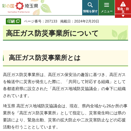
彩の国 埼玉県
緊急・防
情報を探す
メニュー
災
ページ番号：207133
掲載日：2024年2月20日
高圧ガス防災事業所について
高圧ガス防災事業所とは
高圧ガス防災事業所は、高圧ガス保安法の趣旨に基づき、高圧ガス
を輸送中に災害が発生した際に、「共同して対応する組織」として
各都道府県に設立された「高圧ガス地域防災協議会」の傘下に組織
されています。
埼玉県 高圧ガス地域防災協議会は、現在、県内全域から26か所の事
業所を『高圧ガス防災事業所』として指定し、災害発生時には県の
要請により、緊急出動、災害の拡大防止や二次災害防止などの応援
活動を行うこととしています。