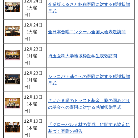
12月24日
企業版ふるさと納税寄附に対する感謝状贈
（火曜
呈式
日）
12月24日
（火曜
全日本合唱コンクール全国大会表敬訪問
日）
12月23日
（月曜
埼玉医科大学地域枠医学生表敬訪問
日）
12月23日
シラコバト基金への寄附に対する感謝状贈
（月曜
呈式
日）
12月19日
さいたま緑のトラスト基金・彩の国みどり
（木曜
の基金への寄附に対する感謝状贈呈式
日）
12月19日
「グローバル人材の育成」に関する協定に
（木曜
基づく寄附の報告
日）