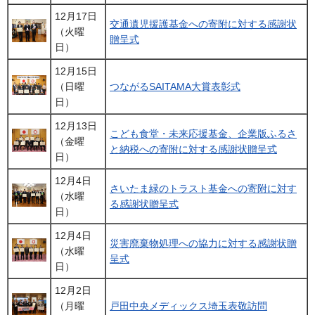
12月17日
交通遺児援護基金への寄附に対する感謝状
（火曜
贈呈式
日）
12月15日
（日曜
つながるSAITAMA大賞表彰式
日）
12月13日
こども食堂・未来応援基金、企業版ふるさ
（金曜
と納税への寄附に対する感謝状贈呈式
日）
12月4日
さいたま緑のトラスト基金への寄附に対す
（水曜
る感謝状贈呈式
日）
12月4日
災害廃棄物処理への協力に対する感謝状贈
（水曜
呈式
日）
12月2日
（月曜
戸田中央メディックス埼玉表敬訪問