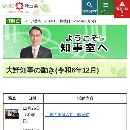
彩の国 埼玉県
緊急・防
情報を探す
メニュー
災
ページ番号：264401
掲載日：2025年2月6日
大野知事の動き(令和6年12月)
写真
日付
活動内容
12月26日
（木曜
「彩の国M.A.P.」贈呈式
日）