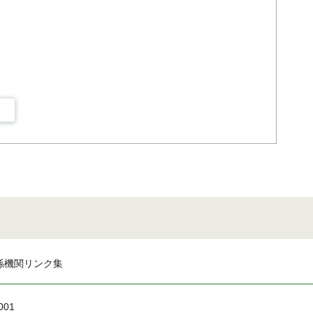
係機関リンク集
001