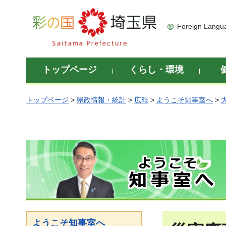
彩の国 埼玉県
Foreign Langu
トップページ
くらし・環境
トップページ
>
県政情報・統計
>
広報
>
ようこそ知事室へ
>
ようこそ知事室へ