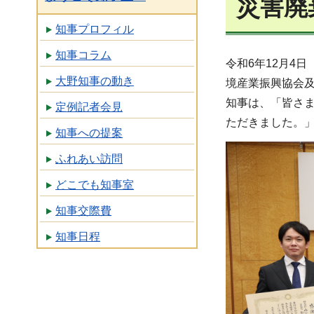
災害廃
知事プロフィル
知事コラム
令和6年12月4
大野知事の動き
境産業振興協会
知事は、「皆さ
定例記者会見
ただきました。
知事への提案
ふれあい訪問
どこでも知事室
知事交際費
知事日程