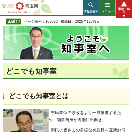
彩の国 埼玉県
緊急・防
情報を探す
メニュー
災
ページ番号：169080
掲載日：2025年12月8日
どこでも知事室
どこでも知事室とは
県民本位の県政をより一層推進するた
め、知事自身が現場に出向き、
県民の皆さまの多様な御意見を直接お伺