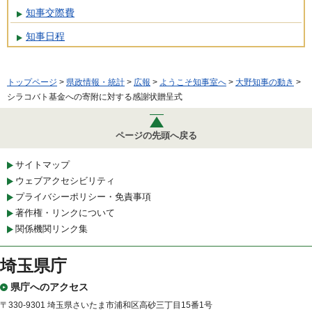
知事交際費
知事日程
トップページ
>
県政情報・統計
>
広報
>
ようこそ知事室へ
>
大野知事の動き
>
シラコバト基金への寄附に対する感謝状贈呈式
ページの先頭へ戻る
サイトマップ
ウェブアクセシビリティ
プライバシーポリシー・免責事項
著作権・リンクについて
関係機関リンク集
埼玉県庁
県庁へのアクセス
〒330-9301 埼玉県さいたま市浦和区高砂三丁目15番1号