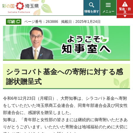
彩の国 埼玉県
緊急・防
情報を探す
メニュー
災
ページ番号：263886
掲載日：2025年1月24日
シラコバト基金への寄附に対する感
謝状贈呈式
令和6年12月23日（月曜日）、大野知事は、シラコバト基金へ寄附
をしていただいた埼玉県商工会連合会、同青年部連合会及び同女性
部連合会に、感謝状を贈呈しました。
知事は、「青年部と女性部の皆さまには継続的に御寄附いただきあ
りがとうございます。いただいた寄附金は地域福祉のために大切に