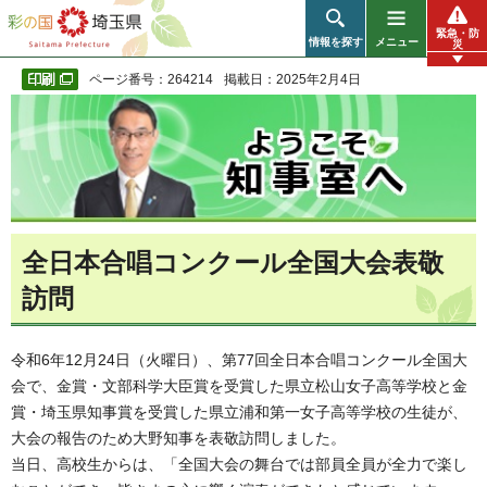
彩の国 埼玉県
緊急・防
情報を探す
メニュー
災
ページ番号：264214
掲載日：2025年2月4日
全日本合唱コンクール全国大会表敬
訪問
令和6年12月24日（火曜日）、第77回全日本合唱コンクール全国大
会で、金賞・文部科学大臣賞を受賞した県立松山女子高等学校と金
賞・埼玉県知事賞を受賞した県立浦和第一女子高等学校の生徒が、
大会の報告のため大野知事を表敬訪問しました。
当日、高校生からは、「全国大会の舞台では部員全員が全力で楽し