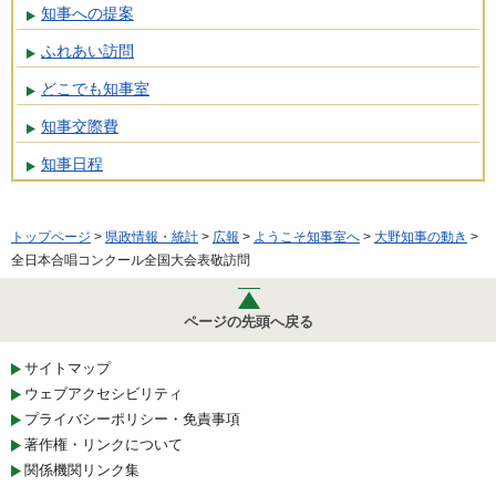
知事への提案
ふれあい訪問
どこでも知事室
知事交際費
知事日程
トップページ
>
県政情報・統計
>
広報
>
ようこそ知事室へ
>
大野知事の動き
>
全日本合唱コンクール全国大会表敬訪問
ページの先頭へ戻る
サイトマップ
ウェブアクセシビリティ
プライバシーポリシー・免責事項
著作権・リンクについて
関係機関リンク集