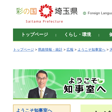
彩の国 埼玉県
Foreign Langu
トップページ
くらし・環境
トップページ
>
県政情報・統計
>
広報
>
ようこそ知事室へ
>
ようこそ知事室へ