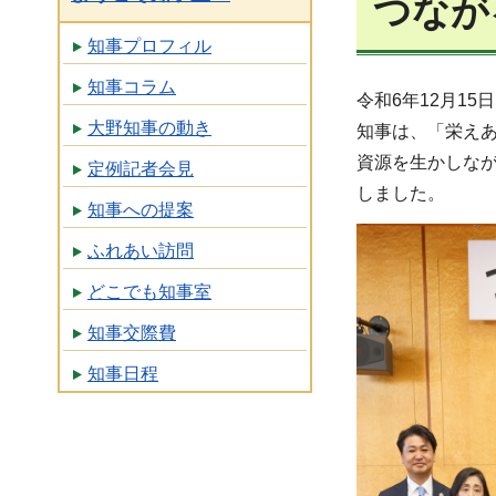
つなが
知事プロフィル
知事コラム
令和6年12月1
大野知事の動き
知事は、「栄え
資源を生かしな
定例記者会見
しました。
知事への提案
ふれあい訪問
どこでも知事室
知事交際費
知事日程