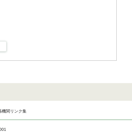
係機関リンク集
001