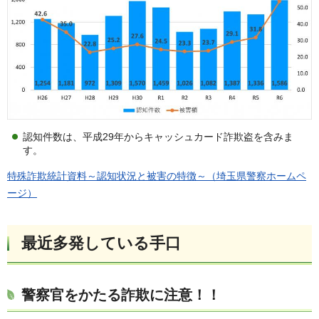
認知件数は、平成29年からキャッシュカード詐欺盗を含みま
す。
特殊詐欺統計資料～認知状況と被害の特徴～
（埼玉県警察ホームペ
ージ）
最近多発している手口
警察官をかたる詐欺に注意！！