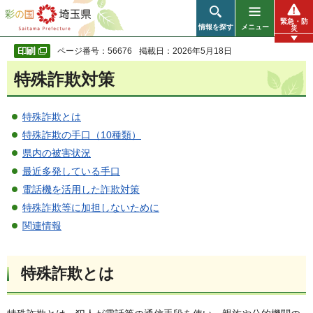
彩の国 埼玉県
緊急・防
情報を探す
メニュー
災
ページ番号：56676
掲載日：2026年5月18日
特殊詐欺対策
特殊詐欺とは
特殊詐欺の手口（10種類）
県内の被害状況
最近多発している手口
電話機を活用した詐欺対策
特殊詐欺等に加担しないために
関連情報
特殊詐欺とは