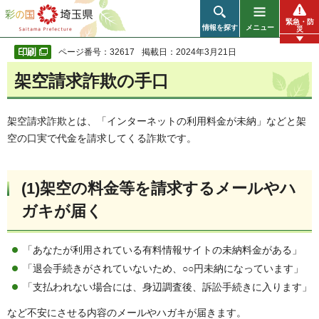
彩の国 埼玉県
緊急・防
情報を探す
メニュー
災
ページ番号：32617
掲載日：2024年3月21日
架空請求詐欺の手口
架空請求詐欺とは、「インターネットの利用料金が未納」などと架
空の口実で代金を請求してくる詐欺です。
(1)架空の料金等を請求するメールやハ
ガキが届く
「あなたが利用されている有料情報サイトの未納料金がある」
「退会手続きがされていないため、○○円未納になっています」
「支払われない場合には、身辺調査後、訴訟手続きに入ります」
など不安にさせる内容のメールやハガキが届きます。