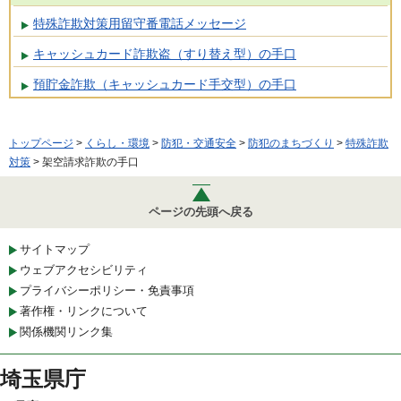
特殊詐欺対策用留守番電話メッセージ
キャッシュカード詐欺盗（すり替え型）の手口
預貯金詐欺（キャッシュカード手交型）の手口
トップページ
>
くらし・環境
>
防犯・交通安全
>
防犯のまちづくり
>
特殊詐欺
対策
> 架空請求詐欺の手口
ページの先頭へ戻る
サイトマップ
ウェブアクセシビリティ
プライバシーポリシー・免責事項
著作権・リンクについて
関係機関リンク集
埼玉県庁