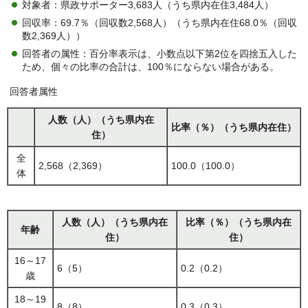
対象者：県政サポーター3,683人（うち県内在住3,484人）
回収率：69.7％（回収数2,568人）（うち県内在住68.0％（回収
数2,369人））
回答者の属性：百分率表示は、小数点以下第2位を四捨五入した
ため、個々の比率の合計は、100％にならない場合がある。
回答者属性
人数（人）（うち県内在
比率（％）（うち県内在住）
住）
全
2,568（2,369）
100.0（100.0）
体
人数（人）（うち県内在
比率（％）（うち県内在
年齢
住）
住）
16～17
6（5）
0.2（0.2）
歳
18～19
8（8）
0.3（0.3）