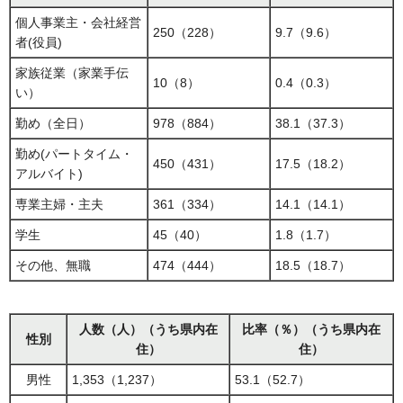
個人事業主・会社経営
250（228）
9.7（9.6）
者(役員)
家族従業（家業手伝
10（8）
0.4（0.3）
い）
勤め（全日）
978（884）
38.1（37.3）
勤め(パートタイム・
450（431）
17.5（18.2）
アルバイト)
専業主婦・主夫
361（334）
14.1（14.1）
学生
45（40）
1.8（1.7）
その他、無職
474（444）
18.5（18.7）
人数（人）（うち県内在
比率（％）（うち県内在
性別
住）
住）
男性
1,353（1,237）
53.1（52.7）