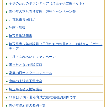
子供のためのボランティア（埼玉子供支援ネット）
青少年の立ち直り支援・啓発キャンペーン等
九都県市共同取組
計画・調査
埼玉県推奨図書
埼玉県青少年相談員（子供たちのお兄さん・お姉さん「ボラン
ティア」）
「絆・ふれあい」キャンペーン
困ったときの相談窓口
家庭の日ポスターコンクール
少年の主張埼玉県大会
埼玉県若者支援協議会
11月は子供・若者育成支援推進強調月間です
青少年課所管の要綱一覧