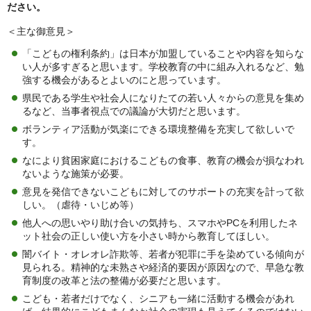
ださい。
＜主な御意見＞
「こどもの権利条約」は日本が加盟していることや内容を知らな
い人が多すぎると思います。学校教育の中に組み入れるなど、勉
強する機会があるとよいのにと思っています。
県民である学生や社会人になりたての若い人々からの意見を集め
るなど、当事者視点での議論が大切だと思います。
ボランティア活動が気楽にできる環境整備を充実して欲しいで
す。
なにより貧困家庭におけるこどもの食事、教育の機会が損なわれ
ないような施策が必要。
意見を発信できないこどもに対してのサポートの充実を計って欲
しい。（虐待・いじめ等）
他人への思いやり助け合いの気持ち、スマホやPCを利用したネ
ット社会の正しい使い方を小さい時から教育してほしい。
闇バイト・オレオレ詐欺等、若者が犯罪に手を染めている傾向が
見られる。精神的な未熟さや経済的要因が原因なので、早急な教
育制度の改革と法の整備が必要だと思います。
こども・若者だけでなく、シニアも一緒に活動する機会があれ