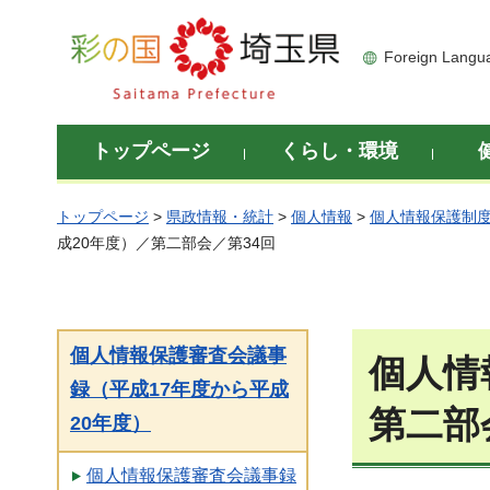
彩の国 埼玉県
Foreign Langu
トップページ
くらし・環境
トップページ
>
県政情報・統計
>
個人情報
>
個人情報保護制
成20年度）／第二部会／第34回
個人情報保護審査会議事
個人情
録（平成17年度から平成
第二部
20年度）
個人情報保護審査会議事録