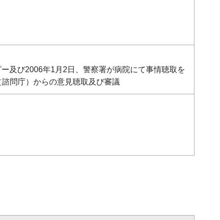
ー及び2006年1月2日、警察署が病院にて事情聴取を
（諮問庁）からの意見聴取及び審議