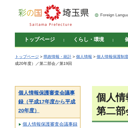
彩の国 埼玉県
Foreign Langu
トップページ
くらし・環境
トップページ
>
県政情報・統計
>
個人情報
>
個人情報保護制
成20年度）／第二部会／第19回
個人情報保護審査会議事
個人情
録（平成17年度から平成
第二部
20年度）
個人情報保護審査会議事録