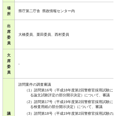
場
県庁第二庁舎 県政情報センター内
所
出
席
大橋委員、栗田委員、西村委員
委
員
欠
席
-
委
員
諮問案件の調査審議
（1）諮問第16号（平成18年度第2回警察官採用試験に
る論文試験評定の部分開示決定）について、審議
（2）諮問第17号（平成19年度第2回警察官採用試験に
る検査用紙の部分開示決定）について、審議
議
（3）諮問第18号（平成19年度第2回警察官採用試験の