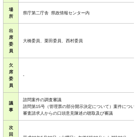
場
県庁第二庁舎 県政情報センター内
所
出
席
大橋委員、栗田委員、西村委員
委
員
欠
席
-
委
員
諮問案件の調査審議
議
諮問第15号（管理票の部分開示決定について）案件につい
事
審査請求人からの口頭意見陳述の聴取及び審議
次
回