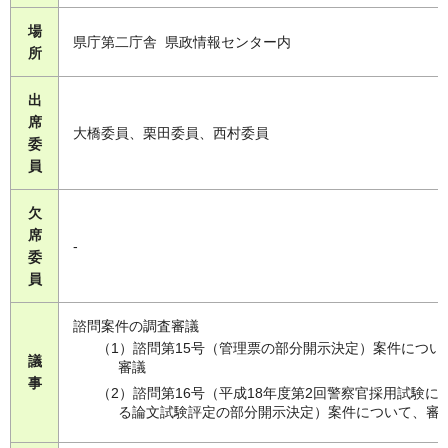
場
県庁第二庁舎 県政情報センター内
所
出
席
大橋委員、栗田委員、西村委員
委
員
欠
席
-
委
員
諮問案件の調査審議
（1）諮問第15号（管理票の部分開示決定）案件につい
議
審議
事
（2）諮問第16号（平成18年度第2回警察官採用試験に
る論文試験評定の部分開示決定）案件について、審