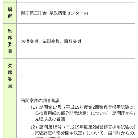
場
県庁第二庁舎 県政情報センター内
所
出
席
大橋委員、栗田委員、西村委員
委
員
欠
席
-
委
員
諮問案件の調査審議
（1）諮問第17号（平成19年度第2回警察官採用試験に
る検査用紙の部分開示決定）について、諮問庁から
見聴取及び審議
（2）諮問第18号（平成19年度第2回警察官採用試験の
試験評定の部分開示決定）について、諮問庁からの