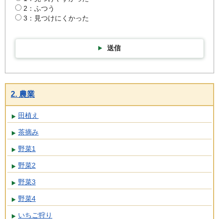
2：ふつう
3：見つけにくかった
送信
2. 農業
田植え
茶摘み
野菜1
野菜2
野菜3
野菜4
いちご狩り