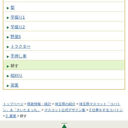
梨
芋掘り1
芋掘り2
野菜5
トラクター
手押し車
耕す
稲刈り
茶業
トップページ
>
県政情報・統計
>
埼玉県の紹介
>
埼玉県マスコット「コバト
ン」＆「さいたまっち」
>
マスコット公式デザイン集
>
2 仕事をするコバトン
>
2. 農業
> 耕す