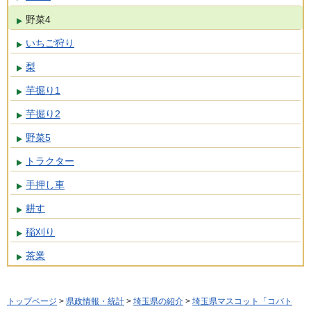
野菜4
いちご狩り
梨
芋掘り1
芋掘り2
野菜5
トラクター
手押し車
耕す
稲刈り
茶業
トップページ
>
県政情報・統計
>
埼玉県の紹介
>
埼玉県マスコット「コバト