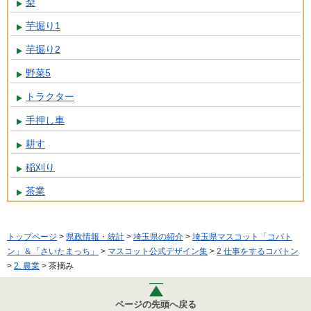
梨
芋掘り1
芋掘り2
野菜5
トラクター
手押し車
耕す
稲刈り
茶業
トップページ
>
県政情報・統計
>
埼玉県の紹介
>
埼玉県マスコット「コバト
ン」＆「さいたまっち」
>
マスコット公式デザイン集
>
2 仕事をするコバトン
>
2. 農業
> 茶摘み
ページの先頭へ戻る