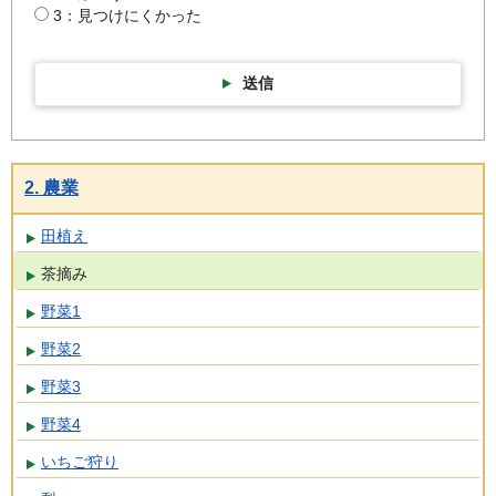
3：見つけにくかった
送信
2. 農業
田植え
茶摘み
野菜1
野菜2
野菜3
野菜4
いちご狩り