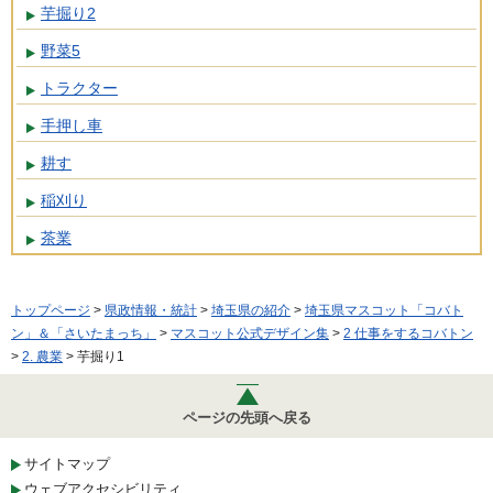
芋掘り2
野菜5
トラクター
手押し車
耕す
稲刈り
茶業
トップページ
>
県政情報・統計
>
埼玉県の紹介
>
埼玉県マスコット「コバト
ン」＆「さいたまっち」
>
マスコット公式デザイン集
>
2 仕事をするコバトン
>
2. 農業
> 芋掘り1
ページの先頭へ戻る
サイトマップ
ウェブアクセシビリティ