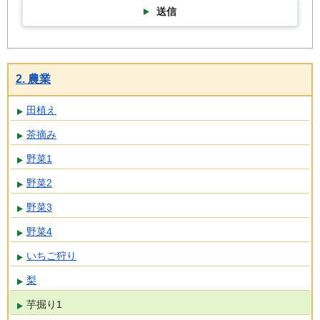
送信
2. 農業
田植え
茶摘み
野菜1
野菜2
野菜3
野菜4
いちご狩り
梨
芋掘り1