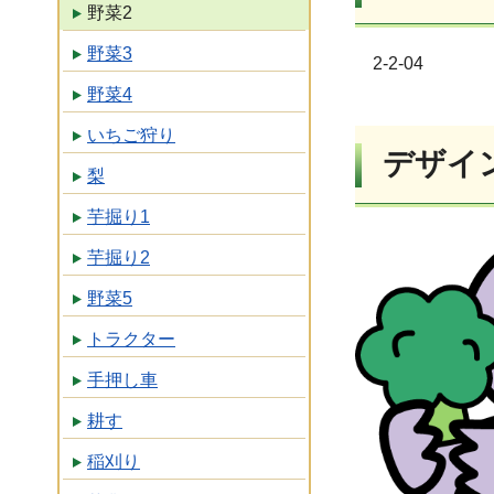
野菜2
野菜3
2-2-04
野菜4
いちご狩り
デザイ
梨
芋掘り1
芋掘り2
野菜5
トラクター
手押し車
耕す
稲刈り