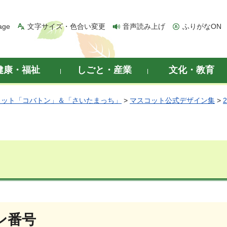
age
文字サイズ・色合い変更
音声読み上げ
ふりがなON
健康・福祉
しごと・産業
文化・教育
コット「コバトン」＆「さいたまっち」
>
マスコット公式デザイン集
>
ン番号