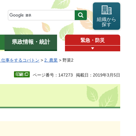
組織から
探す
緊急・防災
県政情報・統計
2 仕事をするコバトン
>
2. 農業
> 野菜2
ページ番号：147273
掲載日：2019年3月5日