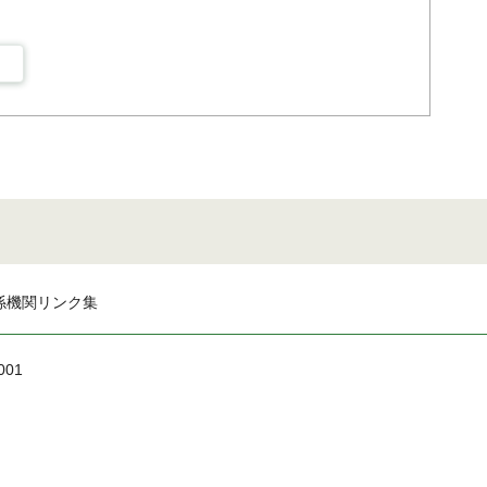
係機関リンク集
001