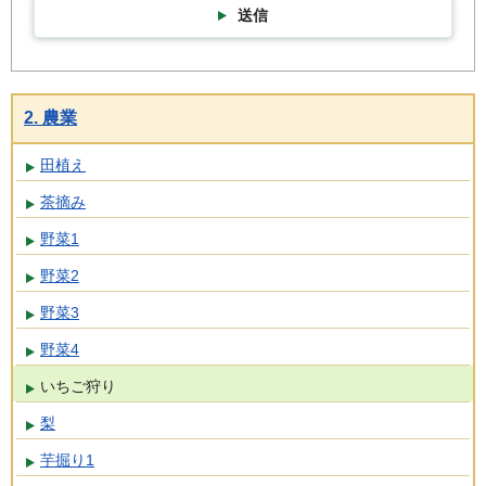
送信
2. 農業
田植え
茶摘み
野菜1
野菜2
野菜3
野菜4
いちご狩り
梨
芋掘り1