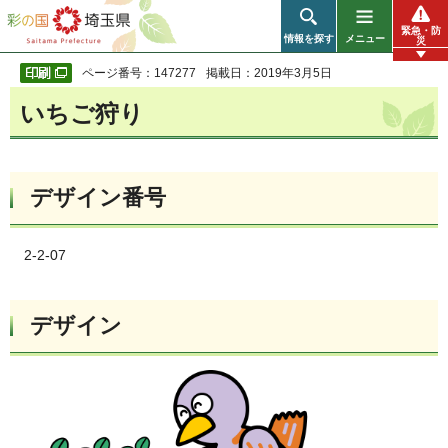
彩の国 埼玉県
緊急・防
情報を探す
メニュー
災
ページ番号：147277
掲載日：2019年3月5日
いちご狩り
デザイン番号
2-2-07
デザイン