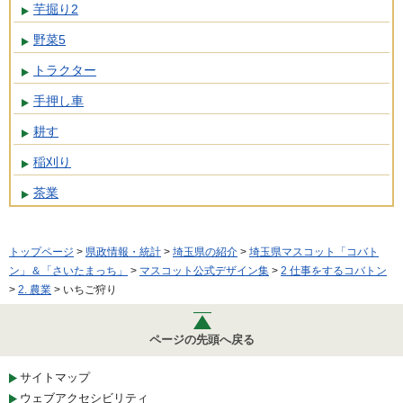
芋掘り2
野菜5
トラクター
手押し車
耕す
稲刈り
茶業
トップページ
>
県政情報・統計
>
埼玉県の紹介
>
埼玉県マスコット「コバト
ン」＆「さいたまっち」
>
マスコット公式デザイン集
>
2 仕事をするコバトン
>
2. 農業
> いちご狩り
ページの先頭へ戻る
サイトマップ
ウェブアクセシビリティ