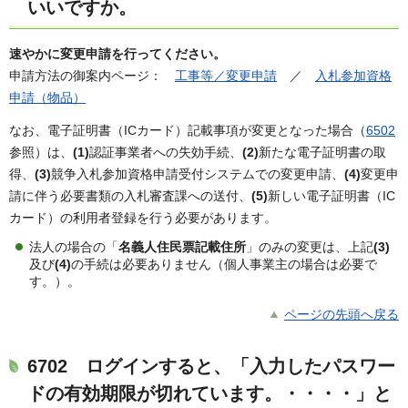
いいですか。
速やかに変更申請を行ってください。
申請方法の御案内ページ：
工事等／変更申請
／
入札参加資格
申請（物品）
なお、電子証明書（ICカード）記載事項が変更となった場合（
6502
参照）は、
(1)
認証事業者への失効手続、
(2)
新たな電子証明書の取
得、
(3)
競争入札参加資格申請受付システムでの変更申請、
(4)
変更申
請に伴う必要書類の入札審査課への送付、
(5)
新しい電子証明書（IC
カード）の利用者登録を行う必要があります。
法人の場合の「
名義人住民票記載住所
」のみの変更は、上記
(3)
及び
(4)
の手続は必要ありません（個人事業主の場合は必要で
す。）。
ページの先頭へ戻る
6702
ログインすると、「入力したパスワー
ドの有効期限が切れています。・・・・」と