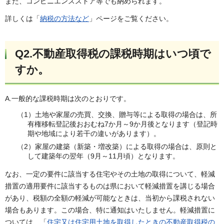
また、コンビニエンスストア等でも納められます。
詳しくは「
納税の方法など
」ページをご覧ください。
Q2.不動産取得税の課税時期はいつ頃で
すか。
A.一般的な課税時期は次のとおりです。
（1）土地や家屋の売買、交換、贈与等による取得の場合は、所
有権移転登記後おおむね7か月～9か月後となります（登記時
期や地域により若干の違いがあります）。
（2）家屋の建築（新築・増改築）による取得の場合は、原則と
して建築年の翌年（9月～11月頃）となります。
なお、一定の要件に該当する住宅やその土地の取得について、軽減
措置の適用要件に該当するものは県において軽減措置を講じる場合
があり、税額の全額の軽減が可能なときは、当初から課税されない
場合もあります。この場合、特に通知はいたしません。軽減措置に
ついては、「
住宅又は住宅用土地を取得したときの不動産取得税の