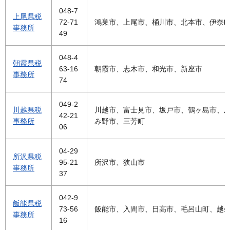
048-7
上尾県税
72-71
鴻巣市、上尾市、桶川市、北本市、伊奈
事務所
49
048-4
朝霞県税
63-16
朝霞市、志木市、和光市、新座市
事務所
74
049-2
川越県税
川越市、富士見市、坂戸市、鶴ヶ島市、
42-21
事務所
み野市、三芳町
06
04-29
所沢県税
95-21
所沢市、狭山市
事務所
37
042-9
飯能県税
73-56
飯能市、入間市、日高市、毛呂山町、越
事務所
16