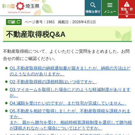
彩の国 埼玉県
緊急・防
情報を探す
メニュー
災
ページ番号：1961
掲載日：2026年4月1日
不動産取得税Q&A
不動産取得税について、よくいただくご質問をまとめました。お問
合せの前にご確認ください。
Q1.不動産取得税の納税通知書が届きましたが、納税の方法はど
のようなものがありますか。
Q2,不動産取得税の課税時期はいつ頃ですか。
Q3.マイホームを取得した場合にどのような軽減制度があります
か。
Q4.減額を受けたいのですが、まだ住宅が完成していません。
Q5.不動産を相続で取得しましたが、不動産取得税を課税されま
すか。
また、親から贈与を受け、相続時精算課税制度を選択して贈与税
が課税されなかった場合についてはどうですか。