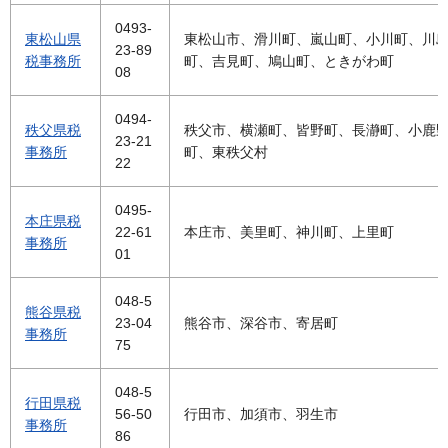
0493-
東松山県
東松山市、滑川町、嵐山町、小川町、川
23-89
税事務所
町、吉見町、鳩山町、ときがわ町
08
0494-
秩父県税
秩父市、横瀬町、皆野町、長瀞町、小鹿
23-21
事務所
町、東秩父村
22
0495-
本庄県税
22-61
本庄市、美里町、神川町、上里町
事務所
01
048-5
熊谷県税
23-04
熊谷市、深谷市、寄居町
事務所
75
048-5
行田県税
56-50
行田市、加須市、羽生市
事務所
86