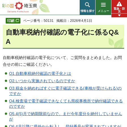
彩の国 埼玉県
緊急・防
情報を探す
メニュー
災
ページ番号：50131
掲載日：2026年4月1日
自動車税納付確認の電子化に係るQ&
A
自動車税納付確認の電子化について、ご質問をまとめました。お問
合せの前にご確認ください。
Q1.自動車税納付確認の電子化とは
Q2.いつから実施されているのですか
Q3.税金を納めればすぐに電子確認できる(車検が受けられる)の
ですか
Q4.検査場で電子確認できなくても県税事務所で納付確認できる
のですか
Q5.4(5)月で納期限前なので、まだ今年度分を納付していません
が
Q6.4月以降に県外から転入し、登録番号が変更されていますが