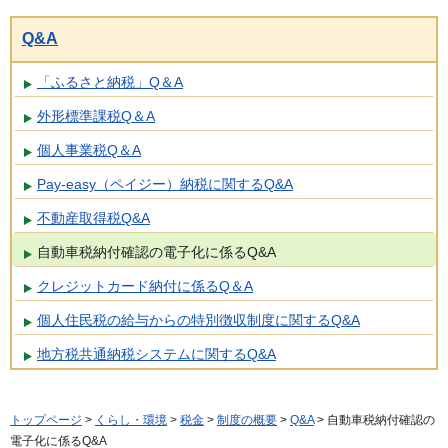
Q&A
「ふるさと納税」Q＆A
外形標準課税Q＆A
個人事業税Q＆A
Pay-easy（ペイジー）納税に関するQ&A
不動産取得税Q&A
自動車税納付確認の電子化に係るQ&A
クレジットカード納付に係るQ＆A
個人住民税の給与からの特別徴収制度に関するQ&A
地方税共通納税システムに関するQ&A
トップページ
>
くらし・環境
>
税金
>
制度の概要
>
Q&A
> 自動車税納付確認の
電子化に係るQ&A