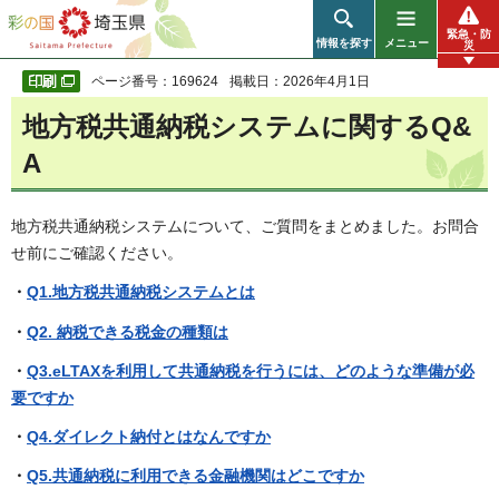
彩の国 埼玉県
緊急・防
情報を探す
メニュー
災
ページ番号：169624
掲載日：2026年4月1日
地方税共通納税システムに関するQ&
A
地方税共通納税システムについて、ご質問をまとめました。お問合
せ前にご確認ください。
・
Q1.地方税共通納税システムとは
・
Q2. 納税できる税金の種類は
・
Q3.eLTAXを利用して共通納税を行うには、どのような準備が必
要ですか
・
Q4.ダイレクト納付とはなんですか
・
Q5.共通納税に利用できる金融機関はどこですか