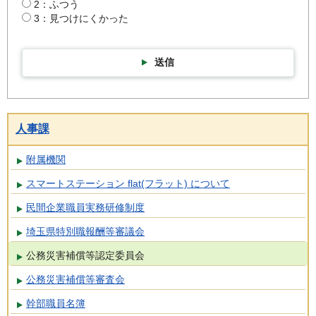
2：ふつう
3：見つけにくかった
送信
人事課
附属機関
スマートステーション flat(フラット) について
民間企業職員実務研修制度
埼玉県特別職報酬等審議会
公務災害補償等認定委員会
公務災害補償等審査会
幹部職員名簿