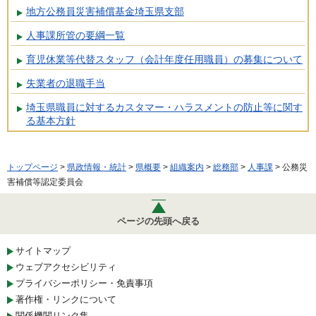
地方公務員災害補償基金埼玉県支部
人事課所管の要綱一覧
育児休業等代替スタッフ（会計年度任用職員）の募集について
失業者の退職手当
埼玉県職員に対するカスタマー・ハラスメントの防止等に関す
る基本方針
トップページ
>
県政情報・統計
>
県概要
>
組織案内
>
総務部
>
人事課
> 公務災
害補償等認定委員会
ページの先頭へ戻る
サイトマップ
ウェブアクセシビリティ
プライバシーポリシー・免責事項
著作権・リンクについて
関係機関リンク集