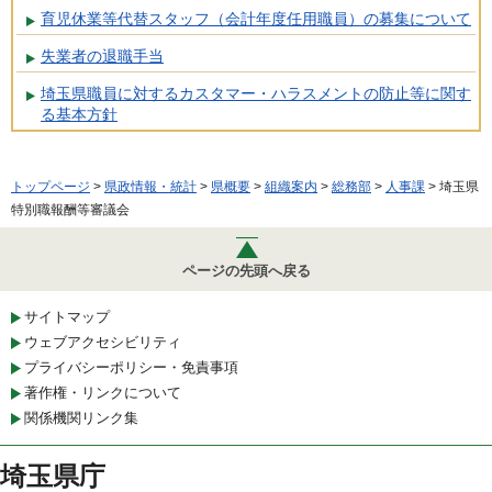
育児休業等代替スタッフ（会計年度任用職員）の募集について
失業者の退職手当
埼玉県職員に対するカスタマー・ハラスメントの防止等に関す
る基本方針
トップページ
>
県政情報・統計
>
県概要
>
組織案内
>
総務部
>
人事課
> 埼玉県
特別職報酬等審議会
ページの先頭へ戻る
サイトマップ
ウェブアクセシビリティ
プライバシーポリシー・免責事項
著作権・リンクについて
関係機関リンク集
埼玉県庁