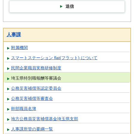
送信
人事課
附属機関
スマートステーション flat(フラット) について
民間企業職員実務研修制度
埼玉県特別職報酬等審議会
公務災害補償等認定委員会
公務災害補償等審査会
幹部職員名簿
地方公務員災害補償基金埼玉県支部
人事課所管の要綱一覧